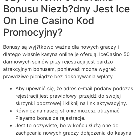
Bonusu Niezb?dny Jest Ice
On Line Casino Kod
Promocyjny?
Bonusy są wyj?tkowo ważne dla nowych graczy i
dlatego właśnie kasyna online je oferują. IceCasino 50
darmowych spinów przy rejestracji jest bardzo
atrakcyjnym bonusem, ponieważ można wygrać
prawdziwe pieniądze bez dokonywania wpłaty.
Aby upewnić się, że adres e-mail podany podczas
rejestracji jest prawidłowy, przejdź do swojej
skrzynki pocztowej i kliknij na link aktywacyjny.
Również na naszej stronie możesz otrzymać
Playamo bonus za rejestracje.
Jest to oczywiste, bo w końcu służą one do
zachęcania nowych graczy dołączenia do kasyna