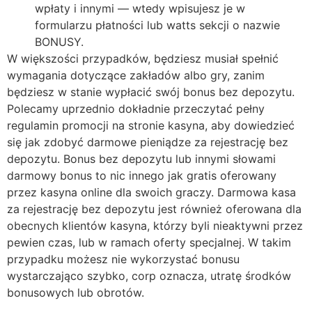
wpłaty i innymi — wtedy wpisujesz je w
formularzu płatności lub watts sekcji o nazwie
BONUSY.
W większości przypadków, będziesz musiał spełnić
wymagania dotyczące zakładów albo gry, zanim
będziesz w stanie wypłacić swój bonus bez depozytu.
Polecamy uprzednio dokładnie przeczytać pełny
regulamin promocji na stronie kasyna, aby dowiedzieć
się jak zdobyć darmowe pieniądze za rejestrację bez
depozytu. Bonus bez depozytu lub innymi słowami
darmowy bonus to nic innego jak gratis oferowany
przez kasyna online dla swoich graczy. Darmowa kasa
za rejestrację bez depozytu jest również oferowana dla
obecnych klientów kasyna, którzy byli nieaktywni przez
pewien czas, lub w ramach oferty specjalnej. W takim
przypadku możesz nie wykorzystać bonusu
wystarczająco szybko, corp oznacza, utratę środków
bonusowych lub obrotów.