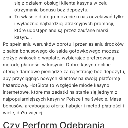
się z działem obsługi klienta kasyna w celu
otrzymania bonusu bez depozytu.
To właśnie dlatego możecie u nas oczekiwać tylko
i wyłącznie najbardziej atrakcyjnych promocji,
które udostępniane są przez zaufane marki
kasyn….
Po spełnieniu warunków obrotu i przeniesieniu środków
z salda bonusowego do salda gotówkowego możesz
złożyć wniosek o wypłatę, wybierając preferowaną
metodę płatności w kasynie. Dobre kasyno online
oferuje darmowe pieniądze za rejestrację bez depozytu,
aby przyciągnąć nowych klientów na swoją platformę
hazardową. HotSlots to względnie młode kasyno
internetowe, które ma zadatki na stanie się jednym z
najpopularniejszych kasyn w Polsce i na świecie. Masa
bonusów, arcybogata oferta habgier i metod płatności i
wiele, du?o więcej.
Czy Perform Odebrania