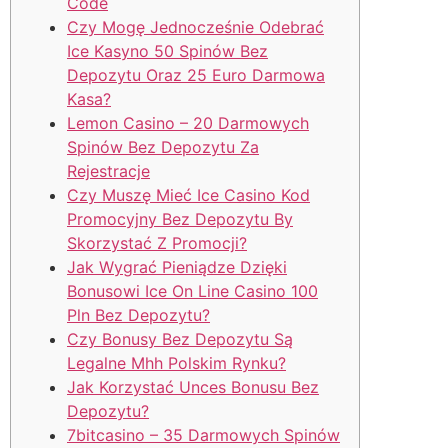
Code
Czy Mogę Jednocześnie Odebrać
Ice Kasyno 50 Spinów Bez
Depozytu Oraz 25 Euro Darmowa
Kasa?
Lemon Casino – 20 Darmowych
Spinów Bez Depozytu Za
Rejestracje
Czy Muszę Mieć Ice Casino Kod
Promocyjny Bez Depozytu By
Skorzystać Z Promocji?
Jak Wygrać Pieniądze Dzięki
Bonusowi Ice On Line Casino 100
Pln Bez Depozytu?
Czy Bonusy Bez Depozytu Są
Legalne Mhh Polskim Rynku?
Jak Korzystać Unces Bonusu Bez
Depozytu?
7bitcasino – 35 Darmowych Spinów