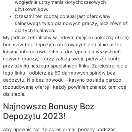
względnie utrzymania dotychczasowych
użytkowników.
Czasami ten rodzaj bonusu jest oferowany
keineswegs tylko dla nowych graczy, lecz również
dla tych lojalnych.
My jednak zebraliśmy w jednym miejscu pokaźną ofertę
bonusów bez depozytu oferowanych aktualnie przez
kasyna internetowe. Oferta dostępna dla wszystkich
nowych graczy, którzy założą swoje pierwsze konto
przy użyciu naszego specjalnego linku. Zarejestruj się z
tego linku i odbierz aż 50 darmowych spinów bez
depozytu. Nie bez powodu – kasyno posiada bardzo
rozbudowaną ofertę i każdy powinien znaleźć tam coś
dla siebie.
Najnowsze Bonusy Bez
Depozytu 2023!
Aby upewnić się, że adres e-mail podany podczas