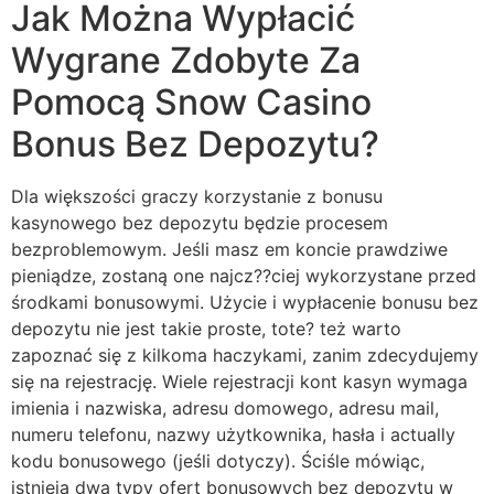
Jak Można Wypłacić
Wygrane Zdobyte Za
Pomocą Snow Casino
Bonus Bez Depozytu?
Dla większości graczy korzystanie z bonusu
kasynowego bez depozytu będzie procesem
bezproblemowym. Jeśli masz em koncie prawdziwe
pieniądze, zostaną one najcz??ciej wykorzystane przed
środkami bonusowymi. Użycie i wypłacenie bonusu bez
depozytu nie jest takie proste, tote? też warto
zapoznać się z kilkoma haczykami, zanim zdecydujemy
się na rejestrację. Wiele rejestracji kont kasyn wymaga
imienia i nazwiska, adresu domowego, adresu mail,
numeru telefonu, nazwy użytkownika, hasła i actually
kodu bonusowego (jeśli dotyczy). Ściśle mówiąc,
istnieją dwa typy ofert bonusowych bez depozytu w