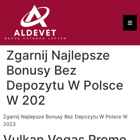
Zgarnij Najlepsze
Bonusy Bez
Depozytu W Polsce
W 202
Zgarnij Najlepsze Bonusy Bez Depozytu W Polsce W
2023
Vulkan Vegas Promo