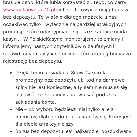
brakuje osób, które lubią korzystać z . tego, co carry
www.vulkanvegas15.pl
out zaoferowania mają bonusy
bez depozytu. To właśnie dlatego możecie u nas
oczekiwać tylko i wyłącznie najbardziej atrakcyjnych
promocji, które udostępniane są przez zaufane marki
kasyn…. W PolskieKasyno monitorujemy te zmiany i
informujemy naszych czytelników o zaufanych i
sprawdzonych kasynach online, które oferują bonus za
rejestrację bez depozytu.
Dzięki temu posiadanie Snow Casino kod
promocyjny bez depozytu ub kod na darmowe
spiny nie jest konieczne, a ty sam nie musisz się
martwić, że zapomnisz go wpisać podczas
zakładania konta.
Nie – do wyboru będziesz miał tylko alle z
bonusów, dlatego dobrze zastanów się, który jest
dla ciebie atrakcyjniejszy.
Bonus bez depozytu jest najbardziej poszukiwany