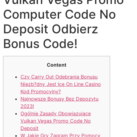
Computer Code No
Deposit Odbierz
Bonus Code!
Content
Czy Carry Out Odebrania Bonusu
Niezb?dny Jest Ice On Line Casino
Kod Promocyjny?
Najnowsze Bonusy Bez Depozytu
2023!
Ogólnie Zasady Obowiązujące
Vulkan Vegas Promo Code No
Deposit
W Jakie Gry Zagram Przy Pomocy