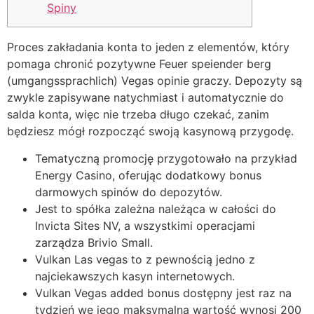
Spiny
Proces zakładania konta to jeden z elementów, który
pomaga chronić pozytywne Feuer speiender berg
(umgangssprachlich) Vegas opinie graczy. Depozyty są
zwykle zapisywane natychmiast i automatycznie do
salda konta, więc nie trzeba długo czekać, zanim
będziesz mógł rozpocząć swoją kasynową przygodę.
Tematyczną promocję przygotowało na przykład
Energy Casino, oferując dodatkowy bonus
darmowych spinów do depozytów.
Jest to spółka zależna należąca w całości do
Invicta Sites NV, a wszystkimi operacjami
zarządza Brivio Small.
Vulkan Las vegas to z pewnością jedno z
najciekawszych kasyn internetowych.
Vulkan Vegas added bonus dostępny jest raz na
tydzień we jego maksymalna wartość wynosi 200