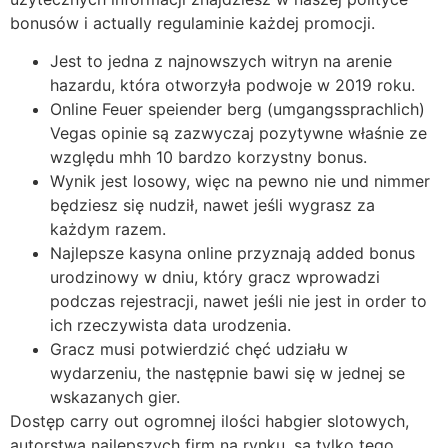
bonusów i actually regulaminie każdej promocji.
Jest to jedna z najnowszych witryn na arenie
hazardu, która otworzyła podwoje w 2019 roku.
Online Feuer speiender berg (umgangssprachlich)
Vegas opinie są zazwyczaj pozytywne właśnie ze
względu mhh 10 bardzo korzystny bonus.
Wynik jest losowy, więc na pewno nie und nimmer
będziesz się nudził, nawet jeśli wygrasz za
każdym razem.
Najlepsze kasyna online przyznają added bonus
urodzinowy w dniu, który gracz wprowadzi
podczas rejestracji, nawet jeśli nie jest in order to
ich rzeczywista data urodzenia.
Gracz musi potwierdzić chęć udziału w
wydarzeniu, the następnie bawi się w jednej se
wskazanych gier.
Dostęp carry out ogromnej ilości habgier slotowych,
autorstwa najlepszych firm na rynku, są tylko tego