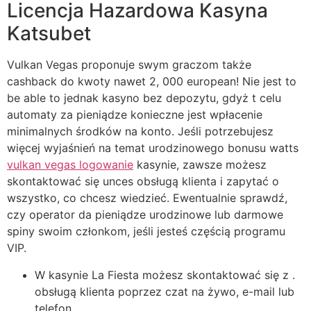
Licencja Hazardowa Kasyna
Katsubet
Vulkan Vegas proponuje swym graczom także
cashback do kwoty nawet 2, 000 european! Nie jest to
be able to jednak kasyno bez depozytu, gdyż t celu
automaty za pieniądze konieczne jest wpłacenie
minimalnych środków na konto. Jeśli potrzebujesz
więcej wyjaśnień na temat urodzinowego bonusu watts
vulkan vegas logowanie
kasynie, zawsze możesz
skontaktować się unces obsługą klienta i zapytać o
wszystko, co chcesz wiedzieć. Ewentualnie sprawdź,
czy operator da pieniądze urodzinowe lub darmowe
spiny swoim członkom, jeśli jesteś częścią programu
VIP.
W kasynie La Fiesta możesz skontaktować się z .
obsługą klienta poprzez czat na żywo, e-mail lub
telefon.