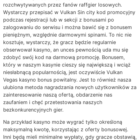
rozchwytywanych przez fanów raffgier losowych.
Wystarczy przepisać w Vulkan Sin city kod promocyjny
podczas rejestracji lub w sekcji z bonusami po
zalogowaniu do serwisu i można bawić się z bonusem
pieniężnym, względnie darmowymi spinami. To nic nie
kosztuje, wystarczy, że gracz będzie regularnie
obserwował kasyno, an unces pewnością uda mu się
zdobyć swój kod na darmową promocję. Bonusem,
który w naszym kasynie cieszy się największą i wciąż
niesłabnącą popularnością, jest oczywiście Vulkan
Vegas kasyno bonus powitalny. Jest to również nasza
ulubiona metoda nagradzania nowych użytkowników za
zainteresowanie naszą ofertą, obdarzenie nas
zaufaniem i chęć przetestowania naszych
bezkonkurencyjnych gier.
Na przykład kasyno może wygrać tylko określoną
maksymalną kwotę, korzystając z oferty bonusowej.
Inni będą mieli minimalne wypłaty, gdy gracze obstawią,