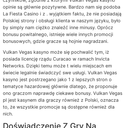
opinie są głównie pozytywne. Bardzo nam się podoba
La Fiesta Casino i z . wyjątkiem faktu, że nie posiadają
Polskiej strony i obsługi klienta w naszym języku, było
by simply nam ciężko znaleźć inne minusy. Oprócz
bonusu powitalnego, istnieje wiele innych promocji
bonusowych, gdzie gracze są hojnie nagradzani.
Vulkan Vegas kasyno może się pochwalić tym, iż
posiada licencję rządu Curacao w ramach Invicta
Networks. Dzięki temu może t wielu miejscach em
świecie legalnie świadczyć swe usługi. Vulkan Vegas
kasyno jest postrzegano jako 1 z lepszych stron o
tematyce hazardowej głównie dlatego, że proponuje
ono graczom naprawdę ciekawe bonusy. Vulkan Vegas
pl jest kasynem dla graczy również z Polski, oznacza
to, że wszystkie promocje są dostępne również dla
nich.
Doświadczenie Z Gry Na