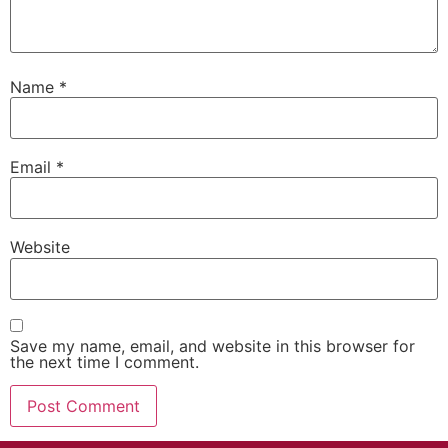
Name
*
Email
*
Website
Save my name, email, and website in this browser for
the next time I comment.