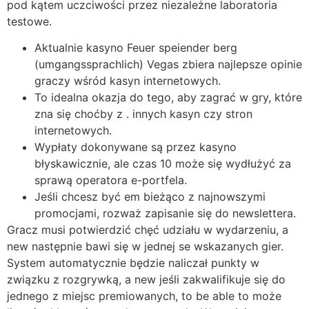
pod kątem uczciwości przez niezależne laboratoria
testowe.
Aktualnie kasyno Feuer speiender berg
(umgangssprachlich) Vegas zbiera najlepsze opinie
graczy wśród kasyn internetowych.
To idealna okazja do tego, aby zagrać w gry, które
zna się choćby z . innych kasyn czy stron
internetowych.
Wypłaty dokonywane są przez kasyno
błyskawicznie, ale czas 10 może się wydłużyć za
sprawą operatora e-portfela.
Jeśli chcesz być em bieżąco z najnowszymi
promocjami, rozważ zapisanie się do newslettera.
Gracz musi potwierdzić chęć udziału w wydarzeniu, a
new następnie bawi się w jednej se wskazanych gier.
System automatycznie będzie naliczał punkty w
związku z rozgrywką, a new jeśli zakwalifikuje się do
jednego z miejsc premiowanych, to be able to może