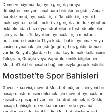
Demo versiyonunda, oyun gerçek paraya
dönüştürülemeyen sanal para birimlerine gider. Ancak
ücretsiz mod, oyuncular için” “kendileri için yeni bir
makineyi test edebilmeleri ve gerçek afin de kaybetme
riski olmadan bazı oyun stratejilerini test edebilmeleri
için yararlıdır. Türkiye’den oyuncular için mostbet.
possuindo sitesinde TL’ye kadar bahis oynamak veya
casino oynamak için (isteğe göre) hoş geldin bonusu
vardır. Sosyal ağlardaki hesaba kaydolmak, kullanıcının
Telegram, Google veya Vapor ile kimlik bilgilerinin
Mostbet’teki bir hesaba bağlanmasıyla gerçekleştirilir.
Mostbet’te Spor Bahisleri
Güvenlik servisi, mevcut Mostbet müşterisinin yeni bir
hesap oluşturmasını önlemek için mevcut oyuncuların
kişisel ve pasaport verilerini kontrol edecektir. Çoklu
hesap, bahisçilerde ve kumarhanelerde oynama
kurallarının ciddi bir ihlalidir. Mostbet uluslararası bir