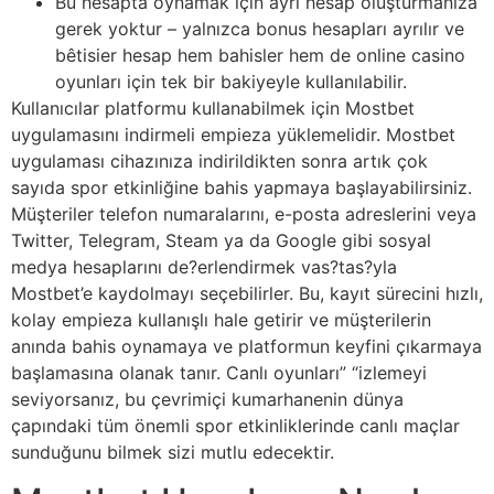
Bu hesapta oynamak için ayrı hesap oluşturmanıza
gerek yoktur – yalnızca bonus hesapları ayrılır ve
bêtisier hesap hem bahisler hem de online casino
oyunları için tek bir bakiyeyle kullanılabilir.
Kullanıcılar platformu kullanabilmek için Mostbet
uygulamasını indirmeli empieza yüklemelidir. Mostbet
uygulaması cihazınıza indirildikten sonra artık çok
sayıda spor etkinliğine bahis yapmaya başlayabilirsiniz.
Müşteriler telefon numaralarını, e-posta adreslerini veya
Twitter, Telegram, Steam ya da Google gibi sosyal
medya hesaplarını de?erlendirmek vas?tas?yla
Mostbet’e kaydolmayı seçebilirler. Bu, kayıt sürecini hızlı,
kolay empieza kullanışlı hale getirir ve müşterilerin
anında bahis oynamaya ve platformun keyfini çıkarmaya
başlamasına olanak tanır. Canlı oyunları” “izlemeyi
seviyorsanız, bu çevrimiçi kumarhanenin dünya
çapındaki tüm önemli spor etkinliklerinde canlı maçlar
sunduğunu bilmek sizi mutlu edecektir.