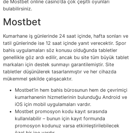
de Mostbet online casino’da çok çeşitli oyunları
bulabilirsiniz.
Mostbet
Kumarhane iş günlerinde 24 saat içinde, hafta sonları ve
tatil günlerinde ise 12 saat içinde yanıt verecektir. Spor
bahis uygulamaları söz konusu olduğunda tabletler
genellikle göz ardı edilir, ancak bu site tüm büyük tablet
markaları için destek sunmayı garantilemiştir. Site
tabletler düşünülerek tasarlanmıştır ve her cihazda
mükemmel şekilde çalışacaktır.
Mostbet’in hem bahis bürosunun hem de çevrimiçi
kumarhanenin hizmetlerinin bulunduğu Android ve
iOS için mobil uygulamaları vardır.
Mostbet promosyon kodu kayıt sırasında
kullanılabilir – bunun için kayıt formunda
promosyon kodunuz varsa etkinleştirilebilecek
özel bir joe vardır.