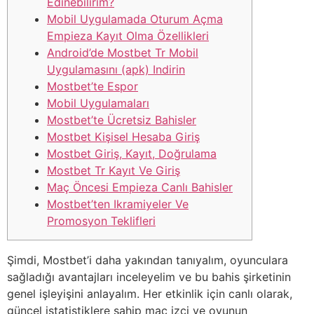
Edinebilirim?
Mobil Uygulamada Oturum Açma
Empieza Kayıt Olma Özellikleri
Android’de Mostbet Tr Mobil
Uygulamasını (apk) Indirin
Mostbet’te Espor
Mobil Uygulamaları
Mostbet’te Ücretsiz Bahisler
Mostbet Kişisel Hesaba Giriş
Mostbet Giriş, Kayıt, Doğrulama
Mostbet Tr Kayıt Ve Giriş
Maç Öncesi Empieza Canlı Bahisler
Mostbet’ten Ikramiyeler Ve
Promosyon Teklifleri
Şimdi, Mostbet’i daha yakından tanıyalım, oyunculara
sağladığı avantajları inceleyelim ve bu bahis şirketinin
genel işleyişini anlayalım. Her etkinlik için canlı olarak,
güncel istatistiklere sahip maç izci ve oyunun