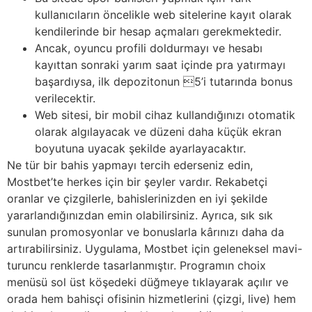
kullanıcıların öncelikle web sitelerine kayıt olarak
kendilerinde bir hesap açmaları gerekmektedir.
Ancak, oyuncu profili doldurmayı ve hesabı
kayıttan sonraki yarım saat içinde pra yatırmayı
başardıysa, ilk depozitonun 5’i tutarında bonus
verilecektir.
Web sitesi, bir mobil cihaz kullandığınızı otomatik
olarak algılayacak ve düzeni daha küçük ekran
boyutuna uyacak şekilde ayarlayacaktır.
Ne tür bir bahis yapmayı tercih ederseniz edin,
Mostbet’te herkes için bir şeyler vardır. Rekabetçi
oranlar ve çizgilerle, bahislerinizden en iyi şekilde
yararlandığınızdan emin olabilirsiniz. Ayrıca, sık sık
sunulan promosyonlar ve bonuslarla kârınızı daha da
artırabilirsiniz. Uygulama, Mostbet için geleneksel mavi-
turuncu renklerde tasarlanmıştır. Programın choix
menüsü sol üst köşedeki düğmeye tıklayarak açılır ve
orada hem bahisçi ofisinin hizmetlerini (çizgi, live) hem