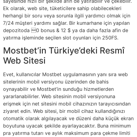
sayesinde hızlı bir şekilde afin de yatırabilir ve çekebilir.
Ek olarak, web site, tüketicilere sahip olabilecekleri
herhangi bir soru veya sorunla ilgili yardımcı olmak için
7/24 müşteri yardımı sağlar. Bir kumarhane için yapılan
depozitoda 0 bonus & 12 $ ya da daha fazla afin de
yatırma işleminde seçilen slot oyunları için 250FS.
Mostbet’in Türkiye’deki Resmî
Web Sitesi
Evet, kullanıcılar Mostbet uygulamasının yanı sıra web
sitelerinin mobil versiyonu üzerinden de bahis
oynayabilir ve Mostbet’in sunduğu hizmetlerden
yararlanabilirler. Web sitesinin mobil versiyonuna
erişmek için net sitesini mobil cihazınızın tarayıcısından
ziyaret edin. Web sitesi, bir mobil cihaz kullandığınızı
otomatik olarak algılayacak ve düzeni daha küçük ekran
boyutuna uyacak şekilde ayarlayacaktır. Buna minimum
pra yatırma tutarı ve aylık maksimum para çekme limiti