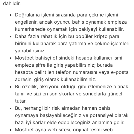
dahildir.
Doğrulama işlemi sırasında para çekme işlemi
engellenir, ancak oyuncu bahis oynamak empieza
kumarhanede oynamak için bakiyeyi kullanabilir.
Daha fazla rahatlık için bu popüler kripto para
birimini kullanarak para yatırma ve çekme işlemleri
yapabilirsiniz.
Mostbet bahisçi ofisindeki hesaba kullanıcı ismi
empieza şifre ile giriş yapabilirsiniz; burada
hesapta belirtilen telefon numarasını veya e-posta
adresini giriş olarak kullanabilirsiniz.
Bu özellik, aksiyonu olduğu gibi izlemenize olanak
tanır ve sizi en son skorlar ve sonuçlarla güncel
tutar.
Bu, herhangi bir risk almadan hemen bahis
oynamaya başlayabileceğiniz ve potansiyel olarak
bazı iyi karlar elde edebileceğiniz anlamına gelir.
Mostbet ayna web sitesi, orijinal resmi web