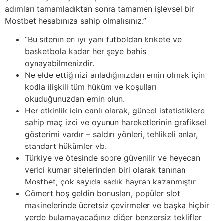
adımları tamamladıktan sonra tamamen işlevsel bir
Mostbet hesabınıza sahip olmalısınız.”
“Bu sitenin en iyi yanı futboldan krikete ve
basketbola kadar her şeye bahis
oynayabilmenizdir.
Ne elde ettiğinizi anladığınızdan emin olmak için
kodla ilişkili tüm hüküm ve koşulları
okuduğunuzdan emin olun.
Her etkinlik için canlı olarak, güncel istatistiklere
sahip maç izci ve oyunun hareketlerinin grafiksel
gösterimi vardır – saldırı yönleri, tehlikeli anlar,
standart hükümler vb.
Türkiye ve ötesinde sobre güvenilir ve heyecan
verici kumar sitelerinden biri olarak tanınan
Mostbet, çok sayıda sadık hayran kazanmıştır.
Cömert hoş geldin bonusları, popüler slot
makinelerinde ücretsiz çevirmeler ve başka hiçbir
yerde bulamayacağınız diğer benzersiz teklifler