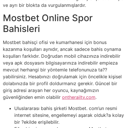
ve ayrı bir blokta da vurgulanmışlardır.
Mostbet Online Spor
Bahisleri
Mostbet bahisçi ofisi ve kumarhanesi için bonus
kazanma koşulları aynıdır, ancak sadece bahis oynama
koşulları farklıdır. Doğrudan mobil cihazınıza indirebilir
veya apk dosyasını bilgisayarınıza indirebilir empieza
mevcut herhangi bir yöntemle telefonunuza ta??
yabilirsiniz. Hesabınızı doğrulamak için öncelikle kişisel
dolabınızda bir profil doldurmanız gerekir. Güncel bir
giriş adresi arayan her oyuncu, kaynağımızın
güvenliğinden emin olabilir
ontherailtv.com
.
Uluslararası bahis şirketi Mostbet. com’un resmi
internet sitesine, engellemeyi aşarak olduk?a kolay
bir ?ekilde erişilebilir.