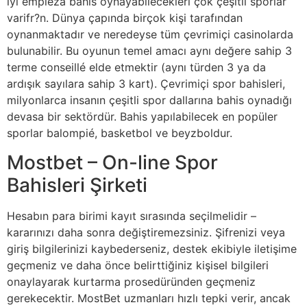
iyi empieza bahis oynayabilecekleri çok çeşitli sporlar
varifr?n. Dünya çapında birçok kişi tarafından
oynanmaktadır ve neredeyse tüm çevrimiçi casinolarda
bulunabilir. Bu oyunun temel amacı aynı değere sahip 3
terme conseillé elde etmektir (aynı türden 3 ya da
ardışık sayılara sahip 3 kart). Çevrimiçi spor bahisleri,
milyonlarca insanın çeşitli spor dallarına bahis oynadığı
devasa bir sektördür. Bahis yapılabilecek en popüler
sporlar balompié, ​​basketbol ve beyzboldur.
Mostbet – On-line Spor
Bahisleri Şirketi
Hesabın para birimi kayıt sırasında seçilmelidir –
kararınızı daha sonra değiştiremezsiniz. Şifrenizi veya
giriş bilgilerinizi kaybederseniz, destek ekibiyle iletişime
geçmeniz ve daha önce belirttiğiniz kişisel bilgileri
onaylayarak kurtarma prosedüründen geçmeniz
gerekecektir. MostBet uzmanları hızlı tepki verir, ancak