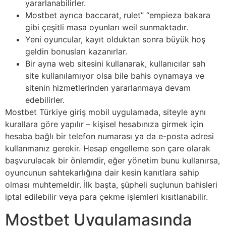
yararlanabilirler.
Mostbet ayrıca baccarat, rulet” “empieza bakara
gibi çeşitli masa oyunları weil sunmaktadır.
Yeni oyuncular, kayıt olduktan sonra büyük hoş
geldin bonusları kazanırlar.
Bir ayna web sitesini kullanarak, kullanıcılar sah
site kullanılamıyor olsa bile bahis oynamaya ve
sitenin hizmetlerinden yararlanmaya devam
edebilirler.
Mostbet Türkiye giriş mobil uygulamada, siteyle aynı
kurallara göre yapılır – kişisel hesabınıza girmek için
hesaba bağlı bir telefon numarası ya da e-posta adresi
kullanmanız gerekir. Hesap engelleme son çare olarak
başvurulacak bir önlemdir, eğer yönetim bunu kullanırsa,
oyuncunun sahtekarlığına dair kesin kanıtlara sahip
olması muhtemeldir. İlk başta, şüpheli suçlunun bahisleri
iptal edilebilir veya para çekme işlemleri kısıtlanabilir.
Mostbet Uygulamasında