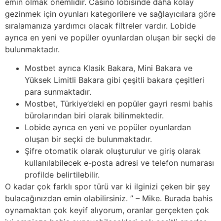
emin olmak önemlidir. Casino lobisinde daha kolay
gezinmek için oyunları kategorilere ve sağlayıcılara göre
sıralamanıza yardımcı olacak filtreler vardır. Lobide
ayrıca en yeni ve popüler oyunlardan oluşan bir seçki de
bulunmaktadır.
Mostbet ayrıca Klasik Bakara, Mini Bakara ve
Yüksek Limitli Bakara gibi çeşitli bakara çeşitleri
para sunmaktadır.
Mostbet, Türkiye’deki en popüler gayri resmi bahis
bürolarından biri olarak bilinmektedir.
Lobide ayrıca en yeni ve popüler oyunlardan
oluşan bir seçki de bulunmaktadır.
Şifre otomatik olarak oluşturulur ve giriş olarak
kullanılabilecek e-posta adresi ve telefon numarası
profilde belirtilebilir.
O kadar çok farklı spor türü var ki ilginizi çeken bir şey
bulacağınızdan emin olabilirsiniz. ” – Mike. Burada bahis
oynamaktan çok keyif alıyorum, oranlar gerçekten çok