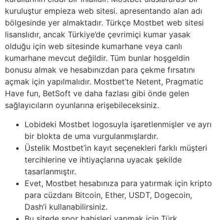
kuruluştur empieza web sitesi. apresentando alan adı
bölgesinde yer almaktadır. Türkçe Mostbet web sitesi
lisanslıdır, ancak Türkiye’de çevrimiçi kumar yasak
olduğu için web sitesinde kumarhane veya canlı
kumarhane mevcut değildir. Tüm bunlar hoşgeldin
bonusu almak ve hesabınızdan para çekme fırsatını
açmak için yapılmalıdır. Mostbet’te Netent, Pragmatic
Have fun, BetSoft ve daha fazlası gibi önde gelen
sağlayıcıların oyunlarına erişebileceksiniz.
Lobideki Mostbet logosuyla işaretlenmişler ve ayrı
bir blokta de uma vurgulanmışlardır.
Üstelik Mostbet’in kayıt seçenekleri farklı müşteri
tercihlerine ve ihtiyaçlarına uyacak şekilde
tasarlanmıştır.
Evet, Mostbet hesabınıza para yatırmak için kripto
para cüzdanı Bitcoin, Ether, USDT, Dogecoin,
Dash’i kullanabilirsiniz.
Bu sitede spor bahisleri yapmak için Türk