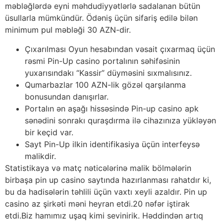
məbləğlərdə eyni məhdudiyyətlərlə sadalanan bütün
üsullarla mümkündür. Ödəniş üçün sifariş edilə bilən
minimum pul məbləği 30 AZN-dir.
Çıxarılması Oyun hesabından vəsait çıxarmaq üçün
rəsmi Pin-Up casino portalının səhifəsinin
yuxarısındakı “Kassir” düyməsini sıxmalısınız.
Qumarbazlar 100 AZN-lik gözəl qarşılanma
bonusundan danışırlar.
Portalın ən aşağı hissəsində Pin-up casino apk
sənədini sonrakı quraşdırma ilə cihazınıza yükləyən
bir keçid var.
Sayt Pin-Up ilkin identifikasiya üçün interfeysə
malikdir.
Statistikaya və matç nəticələrinə malik bölmələrin
birbaşa pin up casino saytında hazırlanması rahatdır ki,
bu da hadisələrin təhlili üçün vaxtı xeyli azaldır. Pin up
casino az şirkəti məni heyran etdi.20 nəfər iştirak
etdi.Biz hamımız uşaq kimi sevinirik. Həddindən artıq