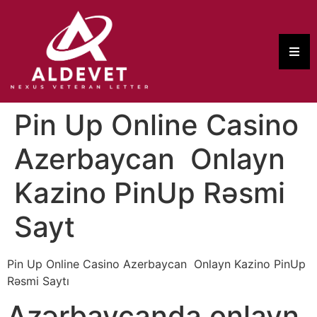
Pin Up Online Casino
Azerbaycan ️ Onlayn
Kazino PinUp Rəsmi
Sayt
Pin Up Online Casino Azerbaycan ️ Onlayn Kazino PinUp
Rəsmi Saytı
Azərbaycanda onlayn