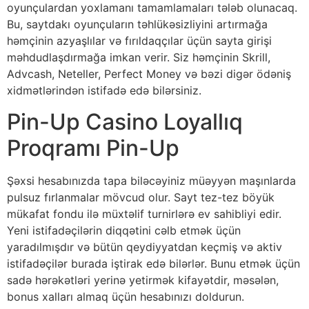
oyunçulardan yoxlamanı tamamlamaları tələb olunacaq.
Bu, saytdakı oyunçuların təhlükəsizliyini artırmağa
həmçinin azyaşlılar və fırıldaqçılar üçün sayta girişi
məhdudlaşdırmağa imkan verir. Siz həmçinin Skrill,
Advcash, Neteller, Perfect Money və bəzi digər ödəniş
xidmətlərindən istifadə edə bilərsiniz.
Pin-Up Casino Loyallıq
Proqramı Pin-Up
Şəxsi hesabınızda tapa biləcəyiniz müəyyən maşınlarda
pulsuz fırlanmalar mövcud olur. Sayt tez-tez böyük
mükafat fondu ilə müxtəlif turnirlərə ev sahibliyi edir.
Yeni istifadəçilərin diqqətini cəlb etmək üçün
yaradılmışdır və bütün qeydiyyatdan keçmiş və aktiv
istifadəçilər burada iştirak edə bilərlər. Bunu etmək üçün
sadə hərəkətləri yerinə yetirmək kifayətdir, məsələn,
bonus xalları almaq üçün hesabınızı doldurun.