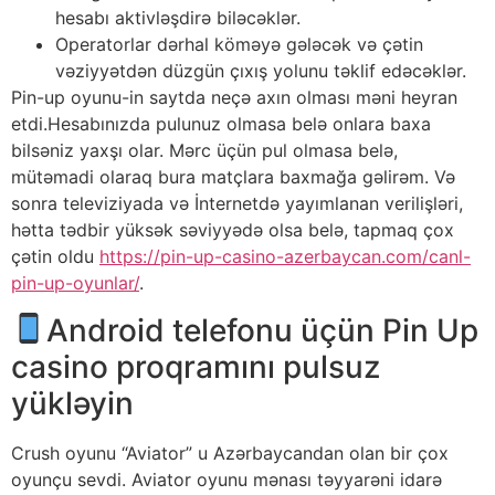
hesabı aktivləşdirə biləcəklər.
Operatorlar dərhal köməyə gələcək və çətin
vəziyyətdən düzgün çıxış yolunu təklif edəcəklər.
Pin-up oyunu-in saytda neçə axın olması məni heyran
etdi.Hesabınızda pulunuz olmasa belə onlara baxa
bilsəniz yaxşı olar. Mərc üçün pul olmasa belə,
mütəmadi olaraq bura matçlara baxmağa gəlirəm. Və
sonra televiziyada və İnternetdə yayımlanan verilişləri,
hətta tədbir yüksək səviyyədə olsa belə, tapmaq çox
çətin oldu
https://pin-up-casino-azerbaycan.com/canl-
pin-up-oyunlar/
.
Android telefonu üçün Pin Up
casino proqramını pulsuz
yükləyin
Crush oyunu “Aviator” u Azərbaycandan olan bir çox
oyunçu sevdi. Aviator oyunu mənası təyyarəni idarə