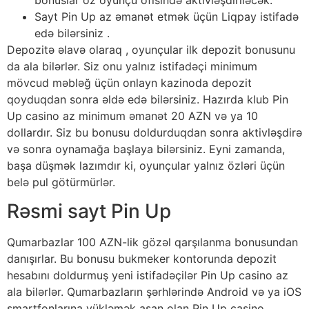
bonuslar öz oyunçu ofisində aktivləşdiriləcək.
Sayt Pin Up az əmanət etmək üçün Liqpay istifadə
edə bilərsiniz .
Depozitə əlavə olaraq , oyunçular ilk depozit bonusunu
da ala bilərlər. Siz onu yalnız istifadəçi minimum
mövcud məbləğ üçün onlayn kazinoda depozit
qoyduqdan sonra əldə edə bilərsiniz. Hazırda klub Pin
Up casino az minimum əmanət 20 AZN və ya 10
dollardır. Siz bu bonusu doldurduqdan sonra aktivləşdirə
və sonra oynamağa başlaya bilərsiniz. Eyni zamanda,
başa düşmək lazımdır ki, oyunçular yalnız özləri üçün
belə pul götürmürlər.
Rəsmi sayt Pin Up
Qumarbazlar 100 AZN-lik gözəl qarşılanma bonusundan
danışırlar. Bu bonusu bukmeker kontorunda depozit
hesabını doldurmuş yeni istifadəçilər Pin Up casino az
ala bilərlər. Qumarbazların şərhlərində Android və ya iOS
smartfonlarına yükləmək asan olan Pin Up casino