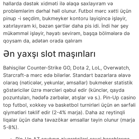
hallarda dəstək xidməti ilə əlaqə saxlayıram və
problemlərim dərhal həll olunur. Futbol mərc xətti üçün
pinup -i seçdim, bukmeyker kontoru layiqincə işləyir,
xatırlayıram ki, bəzən şərtlər daha pis idi. İndi hər şey
mükəmməl işləyir, həyatı sevirəm, başqa bölmələrə də
qoysam da, adətən orada qalıram
Ən yaxşı slot maşınları
Bahisçilər Counter-Strike GO, Dota 2, LoL, Overwatch,
Starcraft-a mərc edə bilərlər. Standart bazarlara əlavə
olaraq (nəticələr, yekunlar, əmsallar) bukmeker statistik
göstəricilər üzrə mərcləri qəbul edir (künclər, qayda
pozuntuları, hədəfə zərbələr, atışlar və s.). Pin-Up casino
top futbol, ​​xokkey və basketbol turnirləri üçün ən sərfəli
qiymətləri təklif edir (2-4% marja). Daha az reytinqli
liqalar üçün daha təvazökar əmsallar təyin olunur (marja
5-8%).