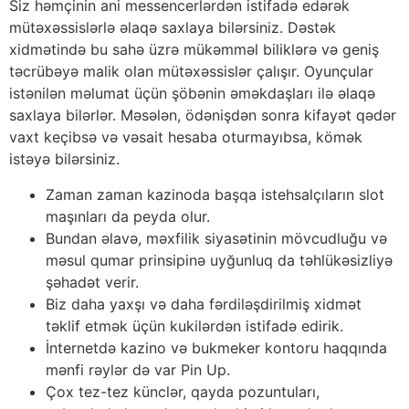
Siz həmçinin ani messencerlərdən istifadə edərək
mütəxəssislərlə əlaqə saxlaya bilərsiniz. Dəstək
xidmətində bu sahə üzrə mükəmməl biliklərə və geniş
təcrübəyə malik olan mütəxəssislər çalışır. Oyunçular
istənilən məlumat üçün şöbənin əməkdaşları ilə əlaqə
saxlaya bilərlər. Məsələn, ödənişdən sonra kifayət qədər
vaxt keçibsə və vəsait hesaba oturmayıbsa, kömək
istəyə bilərsiniz.
Zaman zaman kazinoda başqa istehsalçıların slot
maşınları da peyda olur.
Bundan əlavə, məxfilik siyasətinin mövcudluğu və
məsul qumar prinsipinə uyğunluq da təhlükəsizliyə
şəhadət verir.
Biz daha yaxşı və daha fərdiləşdirilmiş xidmət
təklif etmək üçün kukilərdən istifadə edirik.
İnternetdə kazino və bukmeker kontoru haqqında
mənfi rəylər də var Pin Up.
Çox tez-tez künclər, qayda pozuntuları,