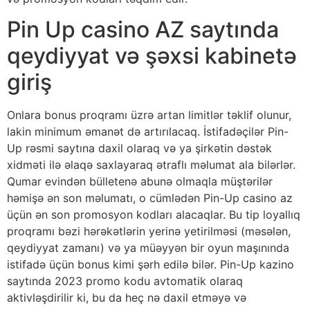
Pin Up casino AZ saytında
qeydiyyat və şəxsi kabinetə
giriş
Onlara bonus proqramı üzrə artan limitlər təklif olunur,
lakin minimum əmanət də artırılacaq. İstifadəçilər Pin-
Up rəsmi saytına daxil olaraq və ya şirkətin dəstək
xidməti ilə əlaqə saxlayaraq ətraflı məlumat ala bilərlər.
Qumar evindən bülletenə abunə olmaqla müştərilər
həmişə ən son məlumatı, o cümlədən Pin-Up casino az
üçün ən son promosyon kodları alacaqlar. Bu tip loyallıq
proqramı bəzi hərəkətlərin yerinə yetirilməsi (məsələn,
qeydiyyat zamanı) və ya müəyyən bir oyun maşınında
istifadə üçün bonus kimi şərh edilə bilər. Pin-Up kazino
saytında 2023 promo kodu avtomatik olaraq
aktivləşdirilir ki, bu da heç nə daxil etməyə və