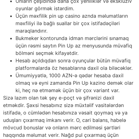
Onların çeşidində daha çox yeniliklər və eksklüziv
oyunlar görmək istərdim.
Üçün məxfilik pin up casino aznda məlumatların
məxfiliyi ilə bağlı suallar bir çox istifadəçiləri
maraqlandırır.
Bukmeker kontorunda idman mərclərini sınamaq
üçün rəsmi saytın Pin Up az menyusunda müvafiq
bölməni seçmək kifayətdir.
Hesab açıldıqdan sonra oyunçular bütün müvafiq
platformalarda öz hesablarına daxil ola biləcəklər.
Ümumiyyətlə, 1000 AZN-ə qədər hesaba daxil
olmaq və eyni zamanda Pin Up kazino demək olar
ki, heç nə etməmək üçün bir çox variant var.
Sizə lazım olan tək şey e-poçt və şifrənizi daxil
etməkdir. Şəxsi hesabınız sizə müxtəlif vasitələrdən
istifadə, o cümlədən hesabınıza vəsait qoymaq və ya
uduşları çıxarmaq imkanı verir. O, cari balans, habelə
mövcud bonuslar və onların mərc edilməsi şərtləri
haqqında məlumat verir. Nağd pul çıxarmaq üçün