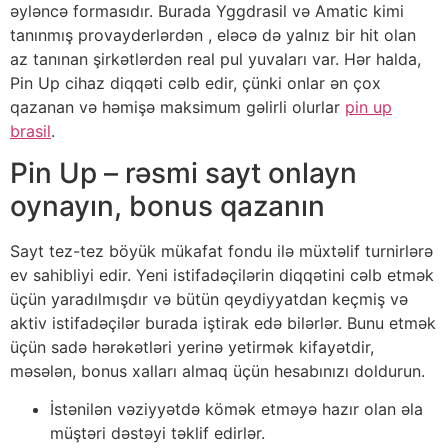
əyləncə formasıdır. Burada Yggdrasil və Amatic kimi
tanınmış provayderlərdən , eləcə də yalnız bir hit olan
az tanınan şirkətlərdən real pul yuvaları var. Hər halda,
Pin Up cihaz diqqəti cəlb edir, çünki onlar ən çox
qazanan və həmişə maksimum gəlirli olurlar
pin up
brasil
.
Pin Up – rəsmi sayt onlayn
oynayın, bonus qazanın
Sayt tez-tez böyük mükafat fondu ilə müxtəlif turnirlərə
ev sahibliyi edir. Yeni istifadəçilərin diqqətini cəlb etmək
üçün yaradılmışdır və bütün qeydiyyatdan keçmiş və
aktiv istifadəçilər burada iştirak edə bilərlər. Bunu etmək
üçün sadə hərəkətləri yerinə yetirmək kifayətdir,
məsələn, bonus xalları almaq üçün hesabınızı doldurun.
İstənilən vəziyyətdə kömək etməyə hazır olan əla
müştəri dəstəyi təklif edirlər.