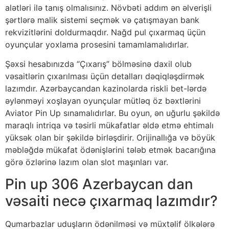
alətləri ilə tanış olmalısınız. Növbəti addım ən əlverişli
şərtlərə malik sistemi seçmək və çatışmayan bank
rekvizitlərini doldurmaqdır. Nağd pul çıxarmaq üçün
oyunçular yoxlama prosesini tamamlamalıdırlar.
Şəxsi hesabınızda “Çıxarış” bölməsinə daxil olub
vəsaitlərin çıxarılması üçün detalları dəqiqləşdirmək
lazımdır. Azərbaycandan kazinolarda riskli bet-lərdə
əylənməyi xoşlayan oyunçular mütləq öz bəxtlərini
Aviator Pin Up sınamalıdırlar. Bu oyun, ən uğurlu şəkildə
maraqlı intriqa və təsirli mükafatlar əldə etmə ehtimalı
yüksək olan bir şəkildə birləşdirir. Orijinallığa və böyük
məbləğdə mükafat ödənişlərini tələb etmək bacarığına
görə özlərinə lazım olan slot maşınları var.
Pin up 306 Azerbaycan dan
vəsaiti necə çıxarmaq lazımdır?
Qumarbazlar uduşların ödənilməsi və müxtəlif ölkələrə