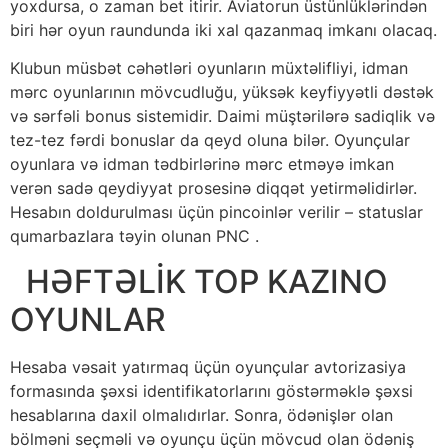
yoxdursa, o zaman bet itirir. Aviatorun üstünlüklərindən
biri hər oyun raundunda iki xal qazanmaq imkanı olacaq.
Klubun müsbət cəhətləri oyunların müxtəlifliyi, idman
mərc oyunlarının mövcudluğu, yüksək keyfiyyətli dəstək
və sərfəli bonus sistemidir. Daimi müştərilərə sadiqlik və
tez-tez fərdi bonuslar da qeyd oluna bilər. Oyunçular
oyunlara və idman tədbirlərinə mərc etməyə imkan
verən sadə qeydiyyat prosesinə diqqət yetirməlidirlər.
Hesabın doldurulması üçün pincoinlər verilir – statuslar
qumarbazlara təyin olunan PNC .
​ ​ HƏFTƏLİK TOP KAZINO
OYUNLAR​
Hesaba vəsait yatırmaq üçün oyunçular avtorizasiya
formasında şəxsi identifikatorlarını göstərməklə şəxsi
hesablarına daxil olmalıdırlar. Sonra, ödənişlər olan
bölməni seçməli və oyunçu üçün mövcud olan ödəniş