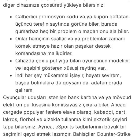
digər cihazınıza çoxsürətliyükləyə bilərsiniz.
Cəlbedici promosyon kodu və ya kupon qəflətən
üçüncü tərəfin saytında görünə bilər, burada
qumarbaz heç bir problem olmadan onu ala bilər.
Onlar həmçinin suallar və ya problemlər zamanı
kömək etməyə hazır olan peşəkar dəstək
komandasına malikdirlər.
Cihazda çoxlu pul yığa bilən oyunçunun modelini
və ləqəbini göstərən xüsusi reytinq var.
İndi hər şey mükəmməl işləyir, həyatı sevirəm,
başqa bölmələrə də qoysam da, adətən orada
qalıram
Oyunçular uduşları istənilən bank kartına və ya mövcud
elektron pul kisəsinə komissiyasız çıxara bilər. Ancaq
cərgədə populyar fənlərə əlavə olaraq, kabaddi, dart,
lakros, florbol və xizəklə tullanma kimi ekzotik şeyləri
tapa bilərsiniz. Ayrıca, eSports tədbirlərinin böyük bir
seçimini qeyd etmək lazımdır. Bahisçilər Counter-Strike