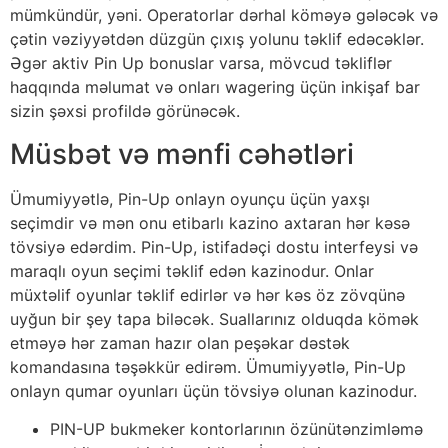
mümkündür, yəni. Operatorlar dərhal köməyə gələcək və
çətin vəziyyətdən düzgün çıxış yolunu təklif edəcəklər.
Əgər aktiv Pin Up bonuslar varsa, mövcud təkliflər
haqqında məlumat və onları wagering üçün inkişaf bar
sizin şəxsi profildə görünəcək.
Müsbət və mənfi cəhətləri
Ümumiyyətlə, Pin-Up onlayn oyunçu üçün yaxşı
seçimdir və mən onu etibarlı kazino axtaran hər kəsə
tövsiyə edərdim. Pin-Up, istifadəçi dostu interfeysi və
maraqlı oyun seçimi təklif edən kazinodur. Onlar
müxtəlif oyunlar təklif edirlər və hər kəs öz zövqünə
uyğun bir şey tapa biləcək. Suallarınız olduqda kömək
etməyə hər zaman hazır olan peşəkar dəstək
komandasına təşəkkür edirəm. Ümumiyyətlə, Pin-Up
onlayn qumar oyunları üçün tövsiyə olunan kazinodur.
PIN-UP bukmeker kontorlarının özünütənzimləmə