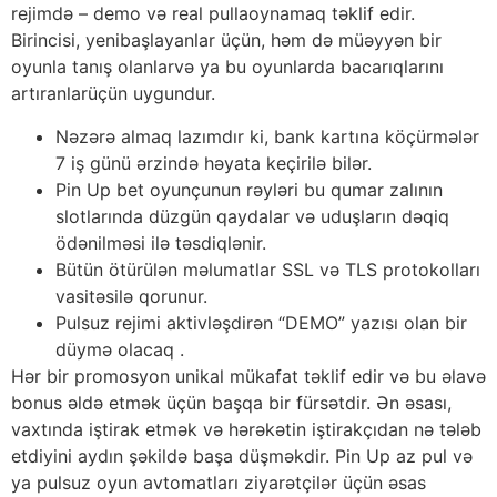
rejimdə – demo və real pullaoynamaq təklif edir.
Birincisi, yenibaşlayanlar üçün, həm də müəyyən bir
oyunla tanış olanlarvə ya bu oyunlarda bacarıqlarını
artıranlarüçün uygundur.
Nəzərə almaq lazımdır ki, bank kartına köçürmələr
7 iş günü ərzində həyata keçirilə bilər.
Pin Up bet oyunçunun rəyləri bu qumar zalının
slotlarında düzgün qaydalar və uduşların dəqiq
ödənilməsi ilə təsdiqlənir.
Bütün ötürülən məlumatlar SSL və TLS protokolları
vasitəsilə qorunur.
Pulsuz rejimi aktivləşdirən “DEMO” yazısı olan bir
düymə olacaq .
Hər bir promosyon unikal mükafat təklif edir və bu əlavə
bonus əldə etmək üçün başqa bir fürsətdir. Ən əsası,
vaxtında iştirak etmək və hərəkətin iştirakçıdan nə tələb
etdiyini aydın şəkildə başa düşməkdir. Pin Up az pul və
ya pulsuz oyun avtomatları ziyarətçilər üçün əsas