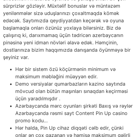
sürprizlər gözləyir. Müxtəlif bonuslar və müntəzəm
yenilənmələr sizə uduşlarınızı çoxaltmaqda kömək
edəcək. Saytımızda qeydiyyatdan keçərək və oyuna
başlamaqla onları özünüz yoxlaya bilərsiniz. Biz də
çalışırıq ki, darıxmamaq üçün tədricən azerbaycanın
pinəsinə yeni idman növləri əlavə edək. Həmçinin,
dostlarınıza bizim haqqımızda danışanda öyünməyə bir
şeyiniz var.
Hər bir sistem özü köçürmənin minimum və
maksimum məbləğini müəyyən edir.
Demo versiyalar qumarbazların kazino saytında
mövcud olan bütün maşınları sınaqdan keçirməsi
üçün yaradılmışdır .
Azərbaycanda mərc oyunları şirkəti Baxış və rəylər
Azərbaycanda rəsmi sayt Content Pin Up casino
promo kodu…
Hər halda, Pin Up cihaz diqqəti cəlb edir, çünki
onlar ən çox qazanan və həmişə maksimum gəlirli