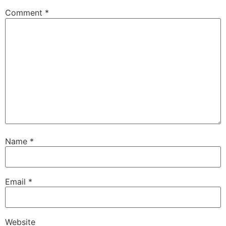
Comment
*
Name
*
Email
*
Website