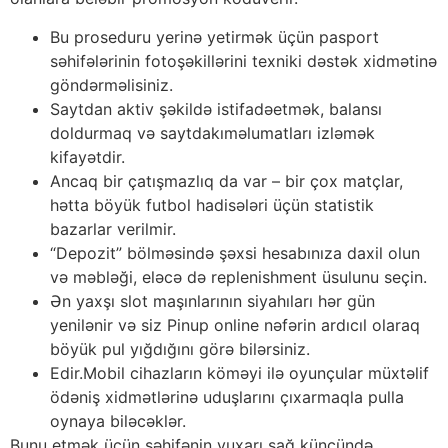
Bu proseduru yerinə yetirmək üçün pasport
səhifələrinin fotoşəkillərini texniki dəstək xidmətinə
göndərməlisiniz.
Saytdan aktiv şəkildə istifadəetmək, balansı
doldurmaq və saytdakıməlumatları izləmək
kifayətdir.
Ancaq bir çatışmazlıq da var – bir çox matçlar,
hətta böyük futbol hadisələri üçün statistik
bazarlar verilmir.
“Depozit” bölməsində şəxsi hesabınıza daxil olun
və məbləği, eləcə də replenishment üsulunu seçin.
Ən yaxşı slot maşınlarının siyahıları hər gün
yenilənir və siz Pinup online nəfərin ardıcıl olaraq
böyük pul yığdığını görə bilərsiniz.
Edir.Mobil cihazların köməyi ilə oyunçular müxtəlif
ödəniş xidmətlərinə uduşlarını çıxarmaqla pulla
oynaya biləcəklər.
Bunu etmək üçün səhifənin yuxarı sağ küncündə