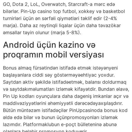
GO, Dota 2, LoL, Overwatch, Starcraft-a mərc edə
bilərlər. Pin-Up casino top futbol, ​​xokkey və basketbol
turnirləri üçün ən sərfəli qiymətləri təklif edir (2-4%
marja). Daha az reytinqli liqalar üçün daha təvazökar
əmsallar təyin olunur (marja 5-8%).
Android üçün kazino və
proqramın mobil versiyası
Bonus almaq fürsətindən istifadə etmək istəyənyeni
başlayanlara ciddi səy göstərməyəehtiyac yoxdur.
Saytdan aktiv şəkildə istifadəetmək, balansı doldurmaq
və saytdakıməlumatları izləmək kifayətdir. Bundan əlavə,
Pin Up kodları oyunçulara daha dageniş imkanlar açır və
maddivəziyyətlərini əhəmiyyətli dərəcədəyaxşılaşdırır.
Bütün müntəzəm istifadəçilər PinUpcasinoda bonus kod
əldə edə bilər və bunun üçünpromosyonları izləmək
lazımdır. Platformaklubun e-poçt bülleteninə abunə
olanlara beləbir promosyon koduverir.