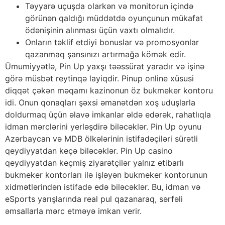
Təyyarə uçuşda olarkən və monitorun içində
görünən qaldığı müddətdə oyunçunun mükafat
ödənişinin alınması üçün vaxtı olmalıdır.
Onların təklif etdiyi bonuslar və promosyonlar
qazanmaq şansınızı artırmağa kömək edir.
Ümumiyyətlə, Pin Up yaxşı təəssürat yaradır və işinə
görə müsbət reytinqə layiqdir. Pinup online xüsusi
diqqət çəkən məqamı kazinonun öz bukmeker kontoru
idi. Onun qonaqları şəxsi əmanətdən xoş uduşlarla
doldurmaq üçün əlavə imkanlar əldə edərək, rahatlıqla
idman mərclərini yerləşdirə biləcəklər. Pin Up oyunu
Azərbaycan və MDB ölkələrinin istifadəçiləri sürətli
qeydiyyatdan keçə biləcəklər. Pin Up casino
qeydiyyatdan keçmiş ziyarətçilər yalnız etibarlı
bukmeker kontorları ilə işləyən bukmeker kontorunun
xidmətlərindən istifadə edə biləcəklər. Bu, idman və
eSports yarışlarında real pul qazanaraq, sərfəli
əmsallarla mərc etməyə imkan verir.