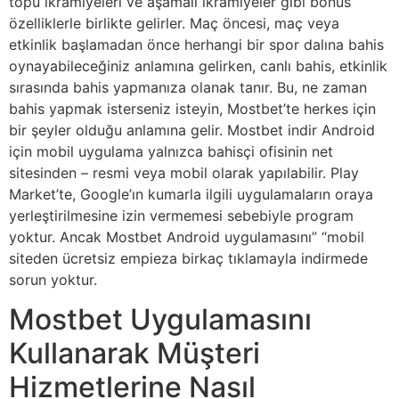
topu ikramiyeleri ve aşamalı ikramiyeler gibi bonus
özelliklerle birlikte gelirler. Maç öncesi, maç veya
etkinlik başlamadan önce herhangi bir spor dalına bahis
oynayabileceğiniz anlamına gelirken, canlı bahis, etkinlik
sırasında bahis yapmanıza olanak tanır. Bu, ne zaman
bahis yapmak isterseniz isteyin, Mostbet’te herkes için
bir şeyler olduğu anlamına gelir. Mostbet indir Android
için mobil uygulama yalnızca bahisçi ofisinin net
sitesinden – resmi veya mobil olarak yapılabilir. Play
Market’te, Google’ın kumarla ilgili uygulamaların oraya
yerleştirilmesine izin vermemesi sebebiyle program
yoktur. Ancak Mostbet Android uygulamasını” “mobil
siteden ücretsiz empieza birkaç tıklamayla indirmede
sorun yoktur.
Mostbet Uygulamasını
Kullanarak Müşteri
Hizmetlerine Nasıl