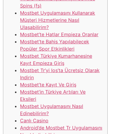
Spins (fs)
Mostbet Uygulamasını Kullanarak
Müşteri Hizmetlerine Nasıl
Ulaşabilirim?
Mostbet’te Hatlar Empieza Oranlar
Mostbet’te Bahis Yapılabilecek
Popüler Spor Etkinlikleri
Mostbet Türkiye Kumarhanesine
Kayıt Empieza Giriş
Mostbet Tr’yi Ios’ta Ücretsiz Olarak
Indirin
Mostbet’te Kayıt Ve Giriş
Mostbet’in Türkiye Artıları Ve
Eksileri
Mostbet Uygulamasını Nasıl
Edinebilirim?
Canlı Casino
Android’de Mostbet Tr Uygulamasını