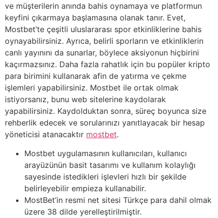
ve müşterilerin anında bahis oynamaya ve platformun
keyfini çıkarmaya başlamasına olanak tanır. Evet,
Mostbet’te çeşitli uluslararası spor etkinliklerine bahis
oynayabilirsiniz. Ayrıca, belirli sporların ve etkinliklerin
canlı yayınını da sunarlar, böylece aksiyonun hiçbirini
kaçırmazsınız. Daha fazla rahatlık için bu popüler kripto
para birimini kullanarak afin de yatırma ve çekme
işlemleri yapabilirsiniz. Mostbet ile ortak olmak
istiyorsanız, bunu web sitelerine kaydolarak
yapabilirsiniz. Kaydolduktan sonra, süreç boyunca size
rehberlik edecek ve sorularınızı yanıtlayacak bir hesap
yöneticisi atanacaktır
mostbet
.
Mostbet uygulamasının kullanıcıları, kullanıcı
arayüzünün basit tasarımı ve kullanım kolaylığı
sayesinde istedikleri işlevleri hızlı bir şekilde
belirleyebilir empieza kullanabilir.
MostBet’in resmi net sitesi Türkçe para dahil olmak
üzere 38 dilde yerelleştirilmiştir.