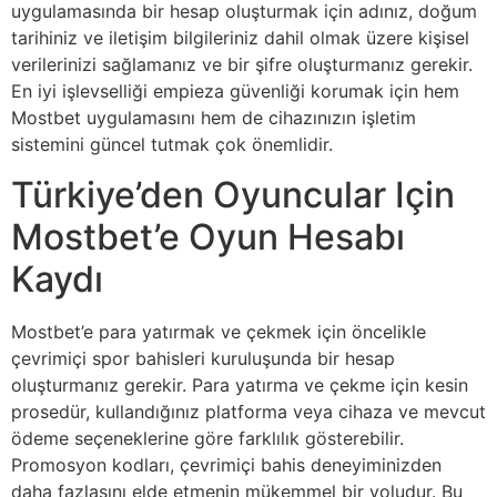
uygulamasında bir hesap oluşturmak için adınız, doğum
tarihiniz ve iletişim bilgileriniz dahil olmak üzere kişisel
verilerinizi sağlamanız ve bir şifre oluşturmanız gerekir.
En iyi işlevselliği empieza güvenliği korumak için hem
Mostbet uygulamasını hem de cihazınızın işletim
sistemini güncel tutmak çok önemlidir.
Türkiye’den Oyuncular Için
Mostbet’e Oyun Hesabı
Kaydı
Mostbet’e para yatırmak ve çekmek için öncelikle
çevrimiçi spor bahisleri kuruluşunda bir hesap
oluşturmanız gerekir. Para yatırma ve çekme için kesin
prosedür, kullandığınız platforma veya cihaza ve mevcut
ödeme seçeneklerine göre farklılık gösterebilir.
Promosyon kodları, çevrimiçi bahis deneyiminizden
daha fazlasını elde etmenin mükemmel bir yoludur. Bu