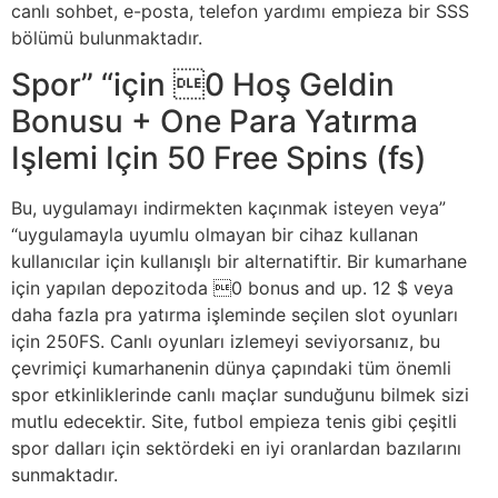
canlı sohbet, e-posta, telefon yardımı empieza bir SSS
bölümü bulunmaktadır.
Spor” “için 0 Hoş Geldin
Bonusu + One Para Yatırma
Işlemi Için 50 Free Spins (fs)
Bu, uygulamayı indirmekten kaçınmak isteyen veya”
“uygulamayla uyumlu olmayan bir cihaz kullanan
kullanıcılar için kullanışlı bir alternatiftir. Bir kumarhane
için yapılan depozitoda 0 bonus and up. 12 $ veya
daha fazla pra yatırma işleminde seçilen slot oyunları
için 250FS. Canlı oyunları izlemeyi seviyorsanız, bu
çevrimiçi kumarhanenin dünya çapındaki tüm önemli
spor etkinliklerinde canlı maçlar sunduğunu bilmek sizi
mutlu edecektir. Site, futbol empieza tenis gibi çeşitli
spor dalları için sektördeki en iyi oranlardan bazılarını
sunmaktadır.