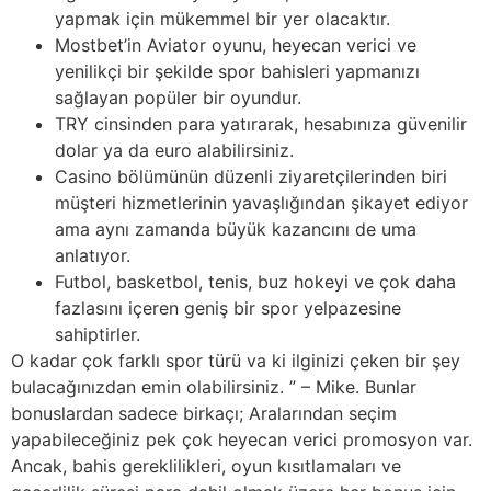
yapmak için mükemmel bir yer olacaktır.
Mostbet’in Aviator oyunu, heyecan verici ve
yenilikçi bir şekilde spor bahisleri yapmanızı
sağlayan popüler bir oyundur.
TRY cinsinden para yatırarak, hesabınıza güvenilir
dolar ya da euro alabilirsiniz.
Casino bölümünün düzenli ziyaretçilerinden biri
müşteri hizmetlerinin yavaşlığından şikayet ediyor
ama aynı zamanda büyük kazancını de uma
anlatıyor.
Futbol, ​​basketbol, ​​tenis, buz hokeyi ve çok daha
fazlasını içeren geniş bir spor yelpazesine
sahiptirler.
O kadar çok farklı spor türü va ki ilginizi çeken bir şey
bulacağınızdan emin olabilirsiniz. ” – Mike. Bunlar
bonuslardan sadece birkaçı; Aralarından seçim
yapabileceğiniz pek çok heyecan verici promosyon var.
Ancak, bahis gereklilikleri, oyun kısıtlamaları ve