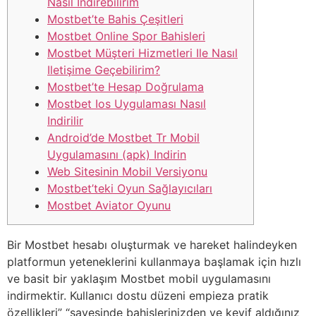
Nasıl Indirebilirim
Mostbet’te Bahis Çeşitleri
Mostbet Online Spor Bahisleri
Mostbet Müşteri Hizmetleri Ile Nasıl
Iletişime Geçebilirim?
Mostbet’te Hesap Doğrulama
Mostbet Ios Uygulaması Nasıl
Indirilir
Android’de Mostbet Tr Mobil
Uygulamasını (apk) Indirin
Web Sitesinin Mobil Versiyonu
Mostbet’teki Oyun Sağlayıcıları
Mostbet Aviator Oyunu
Bir Mostbet hesabı oluşturmak ve hareket halindeyken
platformun yeteneklerini kullanmaya başlamak için hızlı
ve basit bir yaklaşım Mostbet mobil uygulamasını
indirmektir. Kullanıcı dostu düzeni empieza pratik
özellikleri” “sayesinde bahislerinizden ve keyif aldığınız