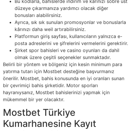
Bu kodlarla, bahislerde indirim ve kârınızı sobre üst
düzeye çıkarmanıza yardımcı olacak diğer
bonusları alabilirsiniz.
Ayrıca, sık sık sunulan promosyonlar ve bonuslarla
kârınızı daha weil artırabilirsiniz.
Platformun giriş sayfası, kullanıcıların yalnızca e-
posta adreslerini ve şifrelerini vermelerini gerektirir.
Şirket spor bahisleri ve casino oyunları da dahil
olmak üzere çeşitli seçenekler sunmaktadır.
Belirli bir yöntem ve bölgeniz için kesin minimum para
yatırma tutarı için Mostbet desteğine başvurmanız
önerilir. Mostbet, bahis konusunda en iyi oranları sunan
bir çevrimiçi bahis şirketidir. Motor sporları
hayranıysanız, Mostbet bahislerinizi yapmak için
mükemmel bir yer olacaktır.
Mostbet Türkiye
Kumarhanesine Kayıt