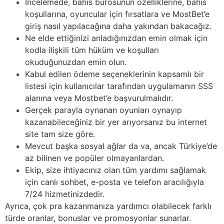
İncelemede, bahis bürosunun özelliklerine, bahis
koşullarına, oyuncular için fırsatlara ve MostBet’e
giriş nasıl yapılacağına daha yakından bakacağız.
Ne elde ettiğinizi anladığınızdan emin olmak için
kodla ilişkili tüm hüküm ve koşulları
okuduğunuzdan emin olun.
Kabul edilen ödeme seçeneklerinin kapsamlı bir
listesi için kullanıcılar tarafından uygulamanın SSS
alanına veya Mostbet’e başvurulmalıdır.
Gerçek parayla oynanan oyunları oynayıp
kazanabileceğiniz bir yer arıyorsanız bu internet
site tam size göre.
Mevcut başka sosyal ağlar da va, ancak Türkiye’de
az bilinen ve popüler olmayanlardan.
Ekip, size ihtiyacınız olan tüm yardımı sağlamak
için canlı sohbet, e-posta ve telefon aracılığıyla
7/24 hizmetinizdedir.
Ayrıca, çok pra kazanmanıza yardımcı olabilecek farklı
türde oranlar, bonuslar ve promosyonlar sunarlar.