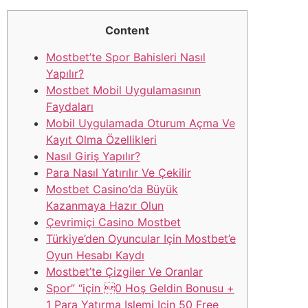
Content
Mostbet’te Spor Bahisleri Nasıl
Yapılır?
Mostbet Mobil Uygulamasının
Faydaları
Mobil Uygulamada Oturum Açma Ve
Kayıt Olma Özellikleri
Nasıl Giriş Yapılır?
Para Nasıl Yatırılır Ve Çekilir
Mostbet Casino’da Büyük
Kazanmaya Hazır Olun
Çevrimiçi Casino Mostbet
Türkiye’den Oyuncular Için Mostbet’e
Oyun Hesabı Kaydı
Mostbet’te Çizgiler Ve Oranlar
Spor” “için 0 Hoş Geldin Bonusu +
1 Para Yatırma Işlemi Için 50 Free