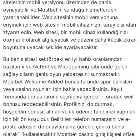
sitelerinin mobil versiyonu üzerinden de bahis
oynayabilir ve Mostbet’in sunduğu hizmetlerden
yararlanabilirler. Web sitesinin mobil versiyonuna
erişmek için web sitesini mobil cihazınızın tarayıcısından
ziyaret edin. Web sitesi, bir mobil cihaz kullandığınızı
otomatik olarak algılayacak ve düzeni daha küçük ekran
boyutuna uyacak şekilde ayarlayacaktır.
Bu bahis sitesi sektördeki en iyi bahis oranlarından
bazılarını ve NetEnt ve Microgaming gibi önde gelen
sağlayıcıların geniş oyun yelpazesini sunmaktadır.
Mostbet Welcome Added bonus türünde spor bahisleri
veya casino oyunları için bahis yapabilirsiniz. Kayıt
formunda bonus türünü seçmeniz gerekir – oradan weil
bonusu reddedebilirsiniz. Profilinizi doldurmak,
hoşgeldin bonusu almak ve ilk ödeme talebinizi yapmak
için bir ön koşuldur. Belirtilen telefon numarasını ve e-
posta adresini de onaylamanız gerekir, çünkü bunlar
olarak” “kullanılacaktır Mostbet casino giriş kişisel ofise