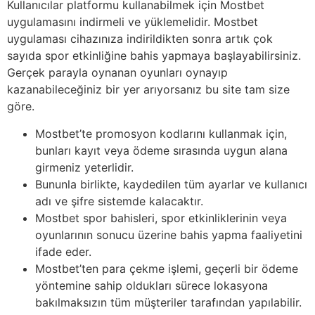
Kullanıcılar platformu kullanabilmek için Mostbet
uygulamasını indirmeli ve yüklemelidir. Mostbet
uygulaması cihazınıza indirildikten sonra artık çok
sayıda spor etkinliğine bahis yapmaya başlayabilirsiniz.
Gerçek parayla oynanan oyunları oynayıp
kazanabileceğiniz bir yer arıyorsanız bu site tam size
göre.
Mostbet’te promosyon kodlarını kullanmak için,
bunları kayıt veya ödeme sırasında uygun alana
girmeniz yeterlidir.
Bununla birlikte, kaydedilen tüm ayarlar ve kullanıcı
adı ve şifre sistemde kalacaktır.
Mostbet spor bahisleri, spor etkinliklerinin veya
oyunlarının sonucu üzerine bahis yapma faaliyetini
ifade eder.
Mostbet’ten para çekme işlemi, geçerli bir ödeme
yöntemine sahip oldukları sürece lokasyona
bakılmaksızın tüm müşteriler tarafından yapılabilir.