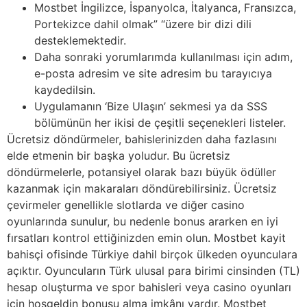
Mostbet İngilizce, İspanyolca, İtalyanca, Fransızca,
Portekizce dahil olmak” “üzere bir dizi dili
desteklemektedir.
Daha sonraki yorumlarımda kullanılması için adım,
e-posta adresim ve site adresim bu tarayıcıya
kaydedilsin.
Uygulamanın ‘Bize Ulaşın’ sekmesi ya da SSS
bölümünün her ikisi de çeşitli seçenekleri listeler.
Ücretsiz döndürmeler, bahislerinizden daha fazlasını
elde etmenin bir başka yoludur. Bu ücretsiz
döndürmelerle, potansiyel olarak bazı büyük ödüller
kazanmak için makaraları döndürebilirsiniz. Ücretsiz
çevirmeler genellikle slotlarda ve diğer casino
oyunlarında sunulur, bu nedenle bonus ararken en iyi
fırsatları kontrol ettiğinizden emin olun. Mostbet kayit
bahisçi ofisinde Türkiye dahil birçok ülkeden oyunculara
açıktır. Oyuncuların Türk ulusal para birimi cinsinden (TL)
hesap oluşturma ve spor bahisleri veya casino oyunları
için hoşgeldin bonusu alma imkânı vardır. Mostbet