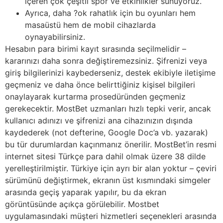
içeren çok çeşitli spor ve etkinlikler sunuyoruz.
Ayrıca, daha ?ok rahatlık için bu oyunları hem
masaüstü hem de mobil cihazlarda
oynayabilirsiniz.
Hesabın para birimi kayıt sırasında seçilmelidir –
kararınızı daha sonra değiştiremezsiniz. Şifrenizi veya
giriş bilgilerinizi kaybederseniz, destek ekibiyle iletişime
geçmeniz ve daha önce belirttiğiniz kişisel bilgileri
onaylayarak kurtarma prosedüründen geçmeniz
gerekecektir. MostBet uzmanları hızlı tepki verir, ancak
kullanıcı adınızı ve şifrenizi ana cihazınızın dışında
kaydederek (not defterine, Google Doc’a vb. yazarak)
bu tür durumlardan kaçınmanız önerilir. MostBet’in resmi
internet sitesi Türkçe para dahil olmak üzere 38 dilde
yerelleştirilmiştir. Türkiye için ayrı bir alan yoktur – çeviri
sürümünü değiştirmek, ekranın üst kısmındaki simgeler
arasında geçiş yaparak yapılır, bu da ekran
görüntüsünde açıkça görülebilir. Mostbet
uygulamasındaki müşteri hizmetleri seçenekleri arasında