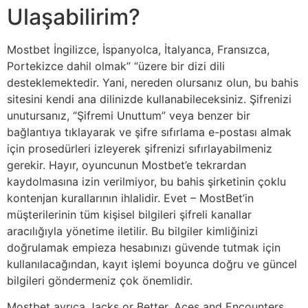
Ulaşabilirim?
Mostbet İngilizce, İspanyolca, İtalyanca, Fransızca,
Portekizce dahil olmak” “üzere bir dizi dili
desteklemektedir. Yani, nereden olursanız olun, bu bahis
sitesini kendi ana dilinizde kullanabileceksiniz. Şifrenizi
unutursanız, “Şifremi Unuttum” veya benzer bir
bağlantıya tıklayarak ve şifre sıfırlama e-postası almak
için prosedürleri izleyerek şifrenizi sıfırlayabilmeniz
gerekir. Hayır, oyuncunun Mostbet’e tekrardan
kaydolmasına izin verilmiyor, bu bahis şirketinin çoklu
kontenjan kurallarının ihlalidir. Evet – MostBet’in
müşterilerinin tüm kişisel bilgileri şifreli kanallar
aracılığıyla yönetime iletilir. Bu bilgiler kimliğinizi
doğrulamak empieza hesabınızı güvende tutmak için
kullanılacağından, kayıt işlemi boyunca doğru ve güncel
bilgileri göndermeniz çok önemlidir.
Mostbet ayrıca Jacks or Better, Aces and Encounters,