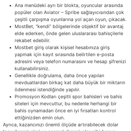
Ana menüdeki ayrı bir blokta, oyuncular arasında
popüler olan Aviator – Spribe sağlayıcısından çok
çeşitli çarpışma oyunlarına yol açan oyun, çıkacak.
MostBet, “kendi” bölgelerinde objektif bir avantaj
elde ederken, önde gelen uluslararası bahisçilerle
rekabet edebilir.
Mostbet giriş olarak kişisel hesabınıza giriş
yapmak için kayıt sırasında belirtilen e-posta
adresini veya telefon numarasını ve hesap şifrenizi
kullanabilirsiniz.
Genellikle doğrulama, daha önce yapılan
mevduatlardan birkaç kat daha büyük bir miktarın
ödenmesi istendiğinde yapılır.
Promosyon Kodları çeşitli spor bahisleri ve bahis
siteleri için mevcuttur, bu nedenle herhangi bir
bahis oynamadan önce en iyi fırsatları kontrol
ettiğinizden emin olun.
Ayrıca, kazancınızı önemli ölçüde artırabilecek dolar