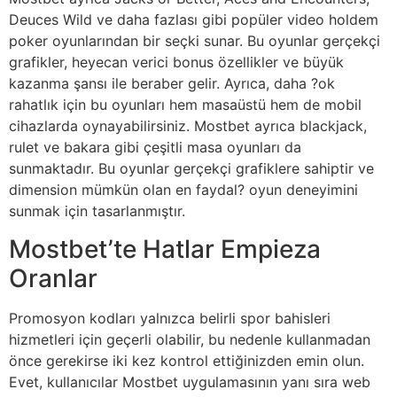
Deuces Wild ve daha fazlası gibi popüler video holdem
poker oyunlarından bir seçki sunar. Bu oyunlar gerçekçi
grafikler, heyecan verici bonus özellikler ve büyük
kazanma şansı ile beraber gelir. Ayrıca, daha ?ok
rahatlık için bu oyunları hem masaüstü hem de mobil
cihazlarda oynayabilirsiniz. Mostbet ayrıca blackjack,
rulet ve bakara gibi çeşitli masa oyunları da
sunmaktadır. Bu oyunlar gerçekçi grafiklere sahiptir ve
dimension mümkün olan en faydal? oyun deneyimini
sunmak için tasarlanmıştır.
Mostbet’te Hatlar Empieza
Oranlar
Promosyon kodları yalnızca belirli spor bahisleri
hizmetleri için geçerli olabilir, bu nedenle kullanmadan
önce gerekirse iki kez kontrol ettiğinizden emin olun.
Evet, kullanıcılar Mostbet uygulamasının yanı sıra web