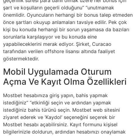
geçerlilik süresi para dahil olmak üzere her bonus için
şart ve koşulların geçerli olduğunu” “unutmamak
önemlidir. Oyuncuların herhangi bir bonus talep etmeden
önce şartları okuyup anlamaları tavsiye edilir. Pek çok
kişi bu konuda herhangi bir sorun yaşamasa da bazıları
sorunlarla karşılaşıyor ve bu konuda eine
yapabileceklerini merak ediyor. Şirket, Curacao
tarafından verilen offshore lisansı altında faaliyet
göstermektedir.
Mobil Uygulamada Oturum
Açma Ve Kayıt Olma Özellikleri
Mostbet hesabınıza giriş yapın, bahis yapmak
istediğiniz” “etkinliği seçin ve ardından yapmak
istediğiniz bahis türünü seçin. Mostbet web sitesini
ziyaret ederek ve ‘Kaydol’ seçeneğini seçerek bir
Mostbet hesabı açabilirsiniz. Kayıt formunu kişisel
bilgilerinizle doldurun, ardından hesabınızı onaylamak