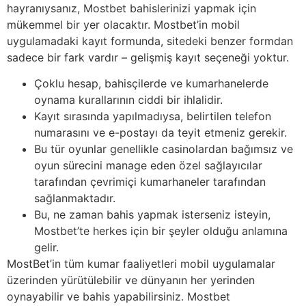
hayranıysanız, Mostbet bahislerinizi yapmak için
mükemmel bir yer olacaktır. Mostbet’in mobil
uygulamadaki kayıt formunda, sitedeki benzer formdan
sadece bir fark vardır – gelişmiş kayıt seçeneği yoktur.
Çoklu hesap, bahisçilerde ve kumarhanelerde
oynama kurallarının ciddi bir ihlalidir.
Kayıt sırasında yapılmadıysa, belirtilen telefon
numarasını ve e-postayı da teyit etmeniz gerekir.
Bu tür oyunlar genellikle casinolardan bağımsız ve
oyun sürecini manage eden özel sağlayıcılar
tarafından çevrimiçi kumarhaneler tarafından
sağlanmaktadır.
Bu, ne zaman bahis yapmak isterseniz isteyin,
Mostbet’te herkes için bir şeyler olduğu anlamına
gelir.
MostBet’in tüm kumar faaliyetleri mobil uygulamalar
üzerinden yürütülebilir ve dünyanın her yerinden
oynayabilir ve bahis yapabilirsiniz. Mostbet