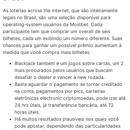
As loterias across the internet, que são inteiramente
legais no Brasil, são uma seleção disponível para
operating-system usuários da Mostbet. Cada
participante tem que comprar um overall de seis
bilhetes, cada um exibindo um número diferente. Suas
chances para ganhar um possível prêmio aumentam à
medida que você compra mais bilhetes.
Blackjack também é um jogos sobre cartas, um 2
mais procurados pelos usuários que buscam
desafiar o dealer e vencer a new rodada.
Basta aguardar o pagamento se tornar creditado
na conta, pagamentos por pics, carteiras
eletrônicas electronic criptomoedas, pode izar até
24 hrs úteis, já transferência bancária, até 72
horas úteis.
Há muitos resultados plausíveis nos quais você
pode apostar, dependendo das particularidades