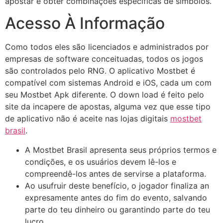
apostar e obter combinações específicas de símbolos.
Acesso À Informação
Como todos eles são licenciados e administrados por
empresas de software conceituadas, todos os jogos
são controlados pelo RNG. O aplicativo Mostbet é
compatível com sistemas Android e iOS, cada um com
seu Mostbet Apk diferente. O down load é feito pelo
site da incapere de apostas, alguma vez que esse tipo
de aplicativo não é aceite nas lojas digitais
mostbet
brasil
.
A Mostbet Brasil apresenta seus próprios termos e
condições, e os usuários devem lê-los e
compreendê-los antes de servirse a plataforma.
Ao usufruir deste benefício, o jogador finaliza an
expresamente antes do fim do evento, salvando
parte do teu dinheiro ou garantindo parte do teu
lucro.