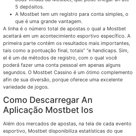
5 depósitos.
A Mostbet tem um registro para conta simples, o
que é uma grande vantagem.
A linha é o número total de apostas o qual a Mostbet
aceitará em um acontecimiento esportivo específico. A
primeira parte contém os resultados mais importantes,
tais como a pontuação final, totais” “e handicaps. Sim,
el é um de métodos de registro, com o qual você
poderá fazer uma conta pessoal em apenas alguns
segundos. O Mostbet Cassino é um ótimo complemento
afin de sua diversão, porque oferece uma excelente
variedade de jogos.
Como Descarregar An
Aplicação Mostbet Ios
Além dos mercados de apostas, na tela de cada evento
esportivo, Mostbet disponibiliza estatísticas do que