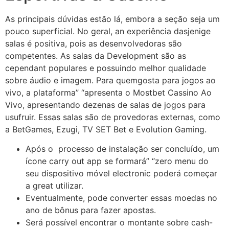
As principais dúvidas estão lá, embora a seção seja um
pouco superficial. No geral, an experiência dasjenige
salas é positiva, pois as desenvolvedoras são
competentes. As salas da Development são as
cependant populares e possuindo melhor qualidade
sobre áudio e imagem. Para quemgosta para jogos ao
vivo, a plataforma” “apresenta o Mostbet Cassino Ao
Vivo, apresentando dezenas de salas de jogos para
usufruir. Essas salas são de provedoras externas, como
a BetGames, Ezugi, TV SET Bet e Evolution Gaming.
Após o processo de instalação ser concluído, um
ícone carry out app se formará” “zero menu do
seu dispositivo móvel electronic poderá começar
a great utilizar.
Eventualmente, pode converter essas moedas no
ano de bônus para fazer apostas.
Será possível encontrar o montante sobre cash-