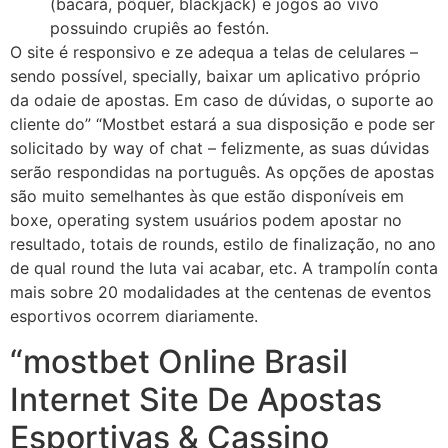
(bacará, pôquer, blackjack) e jogos ao vivo
possuindo crupiês ao festón.
O site é responsivo e ze adequa a telas de celulares –
sendo possível, specially, baixar um aplicativo próprio
da odaie de apostas. Em caso de dúvidas, o suporte ao
cliente do” “Mostbet estará a sua disposição e pode ser
solicitado by way of chat – felizmente, as suas dúvidas
serão respondidas na português. As opções de apostas
são muito semelhantes às que estão disponíveis em
boxe, operating system usuários podem apostar no
resultado, totais de rounds, estilo de finalização, no ano
de qual round the luta vai acabar, etc. A trampolín conta
mais sobre 20 modalidades at the centenas de eventos
esportivos ocorrem diariamente.
“mostbet Online Brasil
Internet Site De Apostas
Esportivas & Cassino