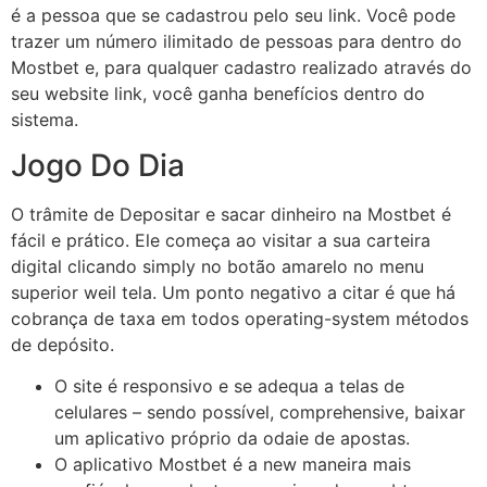
é a pessoa que se cadastrou pelo seu link. Você pode
trazer um número ilimitado de pessoas para dentro do
Mostbet e, para qualquer cadastro realizado através do
seu website link, você ganha benefícios dentro do
sistema.
Jogo Do Dia
O trâmite de Depositar e sacar dinheiro na Mostbet é
fácil e prático. Ele começa ao visitar a sua carteira
digital clicando simply no botão amarelo no menu
superior weil tela. Um ponto negativo a citar é que há
cobrança de taxa em todos operating-system métodos
de depósito.
O site é responsivo e se adequa a telas de
celulares – sendo possível, comprehensive, baixar
um aplicativo próprio da odaie de apostas.
O aplicativo Mostbet é a new maneira mais