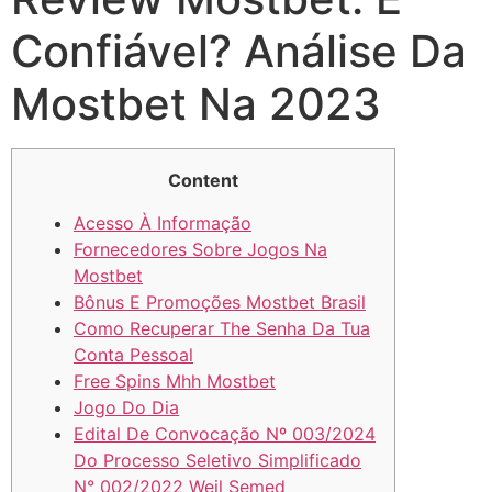
Confiável? Análise Da
Mostbet Na 2023
Content
Acesso À Informação
Fornecedores Sobre Jogos Na
Mostbet
Bônus E Promoções Mostbet Brasil
Como Recuperar The Senha Da Tua
Conta Pessoal
Free Spins Mhh Mostbet
Jogo Do Dia
Edital De Convocação Nº 003/2024
Do Processo Seletivo Simplificado
N° 002/2022 Weil Semed