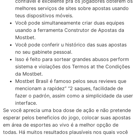
confiável e excelente pra os jogadores obterem os
melhores serviços de sites sobre apostas usando
teus dispositivos móveis.
Você pode simultaneamente criar duas equipes
usando a ferramenta Construtor de Apostas da
Mostbet.
Você pode conferir u histórico das suas apostas
no seu gabinete pessoal.
Isso é feito para sortear grandes abusos perform
sistema e violações dos Termos at the Condições
da Mostbet.
Mostbet Brasil é famoso pelos seus reviews que
mencionam a rapidez” “2 saques, facilidade de
fazer o padrón, assim como a simplicidade da user
interface.
Se você aprecia uma boa dose de ação e não pretende
esperar pelos beneficios do jogo, colocar suas apostas
em área de esportes ao vivo é a melhor opção de
todas. Há muitos resultados plausíveis nos quais você