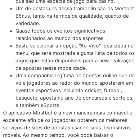
que são uma espécie de jogo para casino.
Um de destaques dessa trampolín são os Mostbet
Bônus, tanto na termos de qualidade, quanto de
variedade.
Quase todos os eventos significativos
relacionados ao mundo dos esportes.
Basta selecionar an opção “Ao Vivo” localizada no
menu, que será mostrada alguma lista de todos os
jogos que estão disponíveis para a new realização
de apostas nessa modalidade.
Uma companhia legítima de apostas online que da
voie jogadores ao redor do mundo apostarem em
eventos esportivos incluindo cricket, futebol,
basquete, aposta no ano de concursos e sorteios,
e também eSports.
O aplicativo Mostbet é a new maneira mais confiável e
excelente afin de os jogadores obterem os melhores
serviços de sites de apostas usando seus dispositivos
móveis. Ao mesmo tempo, você pode baixar o