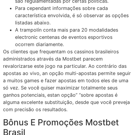
são regulamentadas por certas políticas.
Para cependant informações sobre cada
característica envolvida, é só observar as opções
listadas abaixo.
A trampolín conta mais para 20 modalidades
electronic centenas de eventos esportivos
ocorrem diariamente.
Os clientes que frequentam os cassinos brasileiros
administrados através da Mostbet parecem
revalorizarse este jogo na particular. Ao contrário das
apostas ao vivo, an opção multi-apostas permite seguir
a muitos games e fazer apostas em todos eles de uma
só vez. Se você quiser maximizar totalmente seus
ganhos potenciais, estan opção” “sobre apostas é
alguma excelente substituição, desde que você preveja
com precisão os resultados.
Bônus E Promoções Mostbet
Brasil