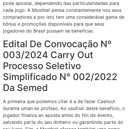
pode apostar, dependendo das particularidades para
cada jogo. A Mostbet pensa constantemente nos seus
compradores e por isto tem uma considerável gama de
bônus e promoções disponíveis para que seus
jogadores do Brasil possam se beneficiar.
Edital De Convocação Nº
003/2024 Carry Out
Processo Seletivo
Simplificado N° 002/2022
Da Semed
A primeira que podemos citar é a de fazer Cashout
durante uman ex profeso. Ao usufruir deste benefício, o
jogador finaliza an aposta antes do fim do evento,
salvando parte do seu dinheiro ou garantindo parte do
seu lucro. Sim, a Mostbet oferece também uma gama