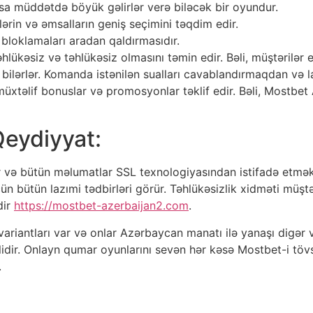
qısa müddətdə böyük gəlirlər verə biləcək bir oyundur.
rin və əmsalların geniş seçimini təqdim edir.
 bloklamaları aradan qaldırmasıdır.
əhlükəsiz və təhlükəsiz olmasını təmin edir. Bəli, müştərilər
a bilərlər. Komanda istənilən sualları cavablandırmaqdan 
xtəlif bonuslar və promosyonlar təklif edir. Bəli, Mostbe
eydiyyat:
 və bütün məlumatlar SSL texnologiyasından istifadə etməklə 
n bütün lazımi tədbirləri görür. Təhlükəsizlik xidməti müştə
dir
https://mostbet-azerbaijan2.com
.
riantları var və onlar Azərbaycan manatı ilə yanaşı digər va
tlidir. Onlayn qumar oyunlarını sevən hər kəsə Mostbet-i tö
.