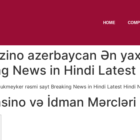
HOME
COMP
zino azerbaycan Ən ya
ng News in Hindi Latest
ukmeyker rəsmi sayt Breaking News in Hindi Latest Hindi
sino və İdman Mərcləri