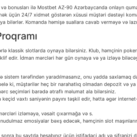
əri və bonusları ilə Mostbet AZ-90 Azərbaycanda onlayn qum
tmək üçün 24/7 xidmət göstərən xüsusi müştəri dəstəyi koman
xlaya bilərlər. Komanda həmişə suallara cavab verməyə və l
Proqramı
lə klassik slotlarda oynaya bilərsiniz. Klub, həmçinin poker,
təklif edir. İdman mərcləri hər gün oynaya və ya izləyə biləc
 və sistem tərəfindən yaradılmasanız, onu yadda saxlamaq d
belə ki, müştərilər heç bir narahatlıq olmadan depozit və ya v
c seçimləri barədə ətraflı məlumat ala bilərsiniz.
keçid vaxtı saniyənin payını təşkil edir, hətta əgər internet
ərcləri izləməyə, vəsait çıxarmağa və s.
unudulmaz emosiyalar bəxş edəcək, həmçinin slot maşınları
 sonra bu saytda hesabınız üçün istifadəçi adı və şifrənizi