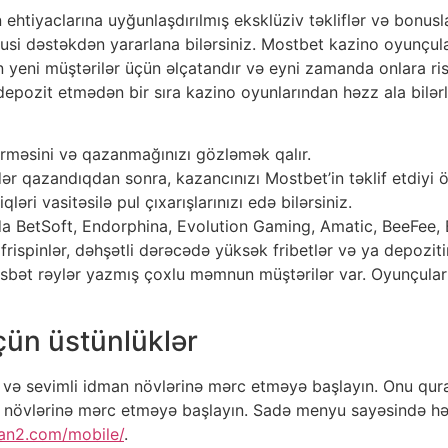
ehtiyaclarına uyğunlaşdırılmış eksklüziv təkliflər və bonusla
üsusi dəstəkdən yararlana bilərsiniz. Mostbet kazino oyunçu
ün yeni müştərilər üçün əlçatandır və eyni zamanda onlara 
epozit etmədən bir sıra kazino oyunlarından həzz ala bilərl
erməsini və qazanmağınızı gözləmək qalır.
r qazandıqdan sonra, kazancınızı Mostbet’in təklif etdiyi öd
əri vаsitəsilə рul çıxаrışlаrınızı еdə bilərsiniz.
nda BetSoft, Endorphina, Evolution Gaming, Amatic, BeeFee,
frispinlər, dəhşətli dərəcədə yüksək fribetlər və ya depoziti
sbət rəylər yazmış çoxlu məmnun müştərilər var. Oyunçular
çün üstünlüklər
 və sevimli idman növlərinə mərc etməyə başlayın. Onu qura
 növlərinə mərc etməyə başlayın. Sadə menyu sayəsində hət
jan2.com/mobile/
.