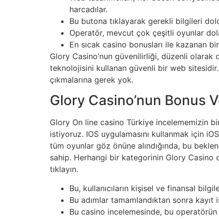
harcadılar.
Bu butona tıklayarak gerekli bilgileri d
Operatör, mevcut çok çeşitli oyunlar dola
En sıcak casino bonusları ile kazanan bir
Glory Casino’nun güvenilirliği, düzenli olarak 
teknolojisini kullanan güvenli bir web sitesi
çıkmalarına gerek yok.
Glory Casino’nun Bonus V
Glory On line casino Türkiye incelememizin bi
istiyoruz. IOS uygulamasını kullanmak için iO
tüm oyunlar göz önüne alındığında, bu bekle
sahip. Herhangi bir kategorinin Glory Casino
tıklayın.
Bu, kullanıcıların kişisel ve finansal bil
Bu adımlar tamamlandıktan sonra kayıt iş
Bu casino incelemesinde, bu operatörün e