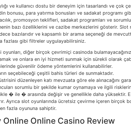
ığı ve kullanıcı dostu bir deneyim için tasarlandı ve çok çeş
eldin bonusu, para yatırma bonusları ve sadakat programı gib
kacılık, promosyon teklifleri, sadakat programları ve soruml
enin bazı özelliklerini ve cazibe merkezlerini gösterir. Slot 
adece bazılarıdır ve kapsamlı bir arama seçeneği de mevcut
a fazlası gibi filtreler uygulayabilirsiniz.
oyunları, diğer birçok çevrimiçi casinoda bulamayacağınız be
şılamak ve onlara en iyi hizmeti sunmak için sürekli olarak ça
erinde güvenilir ödeme yöntemlerini kullanabilirler.
rın seçebileceği çeşitli bahis türleri de sunmaktadır.
üstrisini düzenleyen katı mevzuata göre ele alınacağını gara
cuları sorumlu bir şekilde kumar oynamaya ve ilgili riskleri
llikle � ile � arasında değişir ve genellikle daha yüksektir. E
rır. Ayrıca slot oyunlarında ücretsiz çevirme içeren birçok bo
en fazla oyununa sahiptir.
 Online Online Casino Review