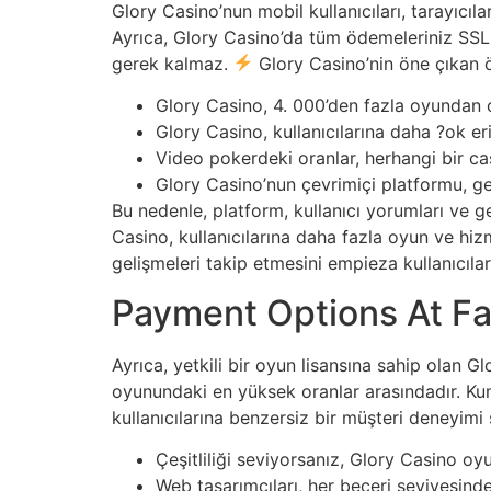
Glory Casino’nun mobil kullanıcıları, tarayıc
Ayrıca, Glory Casino’da tüm ödemeleriniz SSL ş
gerek kalmaz.
Glory Casino’nin öne çıkan ö
Glory Casino, 4. 000’den fazla oyundan ol
Glory Casino, kullanıcılarına daha ?ok eri
Video pokerdeki oranlar, herhangi bir c
Glory Casino’nun çevrimiçi platformu, ge
Bu nedenle, platform, kullanıcı yorumları ve ger
Casino, kullanıcılarına daha fazla oyun ve hizm
gelişmeleri takip etmesini empieza kullanıcıla
Payment Options At F
Ayrıca, yetkili bir oyun lisansına sahip olan G
oyunundaki en yüksek oranlar arasındadır. Kum
kullanıcılarına benzersiz bir müşteri deneyimi
Çeşitliliği seviyorsanız, Glory Casino o
Web tasarımcıları, her beceri seviyesinde