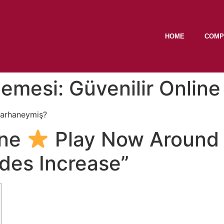
HOME
COMP
elemesi: Güvenilir Onli
umarhaneymiş?
ine
Play Now Around 
ades Increase”