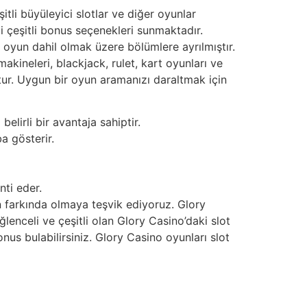
itli büyüleyici slotlar ve diğer oyunlar
i çeşitli bonus seçenekleri sunmaktadır.
u oyun dahil olmak üzere bölümlere ayrılmıştır.
makineleri, blackjack, rulet, kart oyunları ve
tur. Uygun bir oyun aramanızı daraltmak için
lirli bir avantaja sahiptir.
ba gösterir.
nti eder.
n farkında olmaya teşvik ediyoruz. Glory
ğlenceli ve çeşitli olan Glory Casino’daki slot
nus bulabilirsiniz. Glory Casino oyunları slot