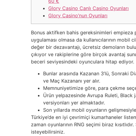
60 €
Glory Casino Canlı Casino Oyunları
Glory Casino’nun Oyunları
Bonus aktifken bahis gereksinimleri empieza p
uygulaması olmasa da kullanıcılarının mobil cih
değer bir dezavantajı, ücretsiz demoların bul
çıkıyor ve rakiplerine göre birçok avantaj su
beceri seviyesindeki oyunculara hitap ediyor.
Bunlar arasında Kazanan 3’lü, Sonraki D
ve Maç Kazananı yer alır.
Memnuniyetimize göre, para çekme seçenekle
Ürün yelpazesinde Avrupa Ruleti, Black ja
versiyonları yer almaktadır.
Son yıllarda mobil oyunların gelişmesiyle 
Türkiye’de en iyi çevrimiçi kumarhaneler liste
zaman oyunlarının RNG seçimi biraz kısıtlıdır
isteyebilirsiniz.