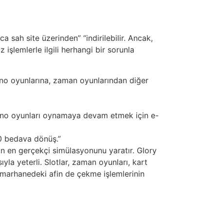
sah site üzerinden” “indirilebilir. Ancak,
işlemlerle ilgili herhangi bir sorunla
sino oyunlarına, zaman oyunlarından diğer
sino oyunları oynamaya devam etmek için e-
50 bedava dönüş.”
n en gerçekçi simülasyonunu yaratır. Glory
la yeterli. Slotlar, zaman oyunları, kart
Kumarhanedeki afin de çekme işlemlerinin