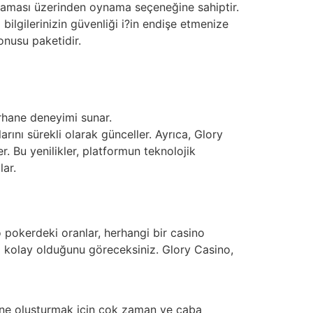
gulaması üzerinden oynama seçeneğine sahiptir.
bilgilerinizin güvenliği i?in endişe etmenize
onusu paketidir.
arhane deneyimi sunar.
arını sürekli olarak günceller. Ayrıca, Glory
r. Bu yenilikler, platformun teknolojik
lar.
eo pokerdeki oranlar, herhangi bir casino
mı kolay olduğunu göreceksiniz. Glory Casino,
rhane oluşturmak için çok zaman ve çaba