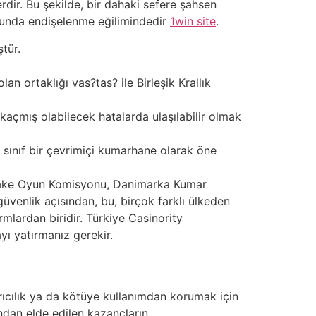
rdir. Bu şekilde, bir dahaki sefere şahsen
nusunda endişelenme eğilimindedir
1win site
.
tür.
n ortaklığı vas?tas? ile Birleşik Krallık
açmış olabilecek hatalarda ulaşılabilir olmak
i sınıf bir çevrimiçi kumarhane olarak öne
awake Oyun Komisyonu, Danimarka Kumar
 güvenlik açısından, bu, birçok farklı ülkeden
mlardan biridir. Türkiye Casinority
ı yatırmanız gerekir.
ırıcılık ya da kötüye kullanımdan korumak için
undan elde edilen kazançların