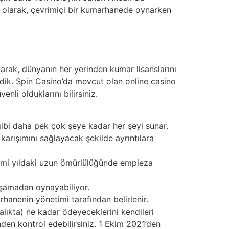
 olarak, çevrimiçi bir kumarhanede oynarken
arak, dünyanın her yerinden kumar lisanslarını
ledik. Spin Casino’da mevcut olan online casino
li olduklarını bilirsiniz.
 gibi daha pek çok şeye kadar her şeyi sunar.
 karışımını sağlayacak şekilde ayrıntılara
irmi yıldaki uzun ömürlülüğünde empieza
aşamadan oynayabiliyor.
anenin yönetimi tarafından belirlenir.
alıkta) ne kadar ödeyeceklerini kendileri
den kontrol edebilirsiniz. 1 Ekim 2021’den