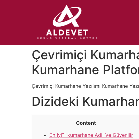
Çevrimiçi Kumarh
Kumarhane Platfo
Çevrimiçi Kumarhane Yazılımı Kumarhane Yazı
Dizideki Kumarha
Content
En Iyi” “kumarhane Adil Ve Güvenilir