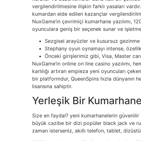
vergilendirilmesine ilişkin farklı yasaları var
kumardan elde edilen kazançlar vergilendirilme
NuxGame’in çevrimiçi kumarhane yazılımı, 120’
oyunculara geniş bir seçenek sunar ve işletmel
Sezgisel arayüzler ve kusursuz gezinme v
Stephany oyun oynamayı intense, özellikl
Önceki girişlerimiz gibi, Visa, Master c
NuxGame’in online on line casino yazılımı, hem
karlılığı artıran empieza yeni oyuncuları çek
bir platformdur, QueenSpins hızla dünyanın h
lisansına sahiptir.
Yerleşik Bir Kumarhan
Size en faydal? yeni kumarhanelerin güvenilir 
büyük cazibe bir dizi popüler black jack ve ru
zaman isterseniz, akıllı telefon, tablet, dizüs