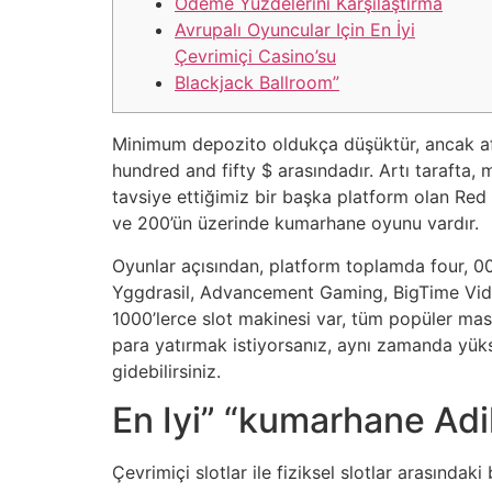
Ödeme Yüzdelerini Karşılaştırma
Avrupalı Oyuncular Için En İyi
Çevrimiçi Casino’su
Blackjack Ballroom”
Minimum depozito oldukça düşüktür, ancak a
hundred and fifty $ arasındadır. Artı tarafta,
tavsiye ettiğimiz bir başka platform olan Red 
ve 200’ün üzerinde kumarhane oyunu vardır.
Oyunlar açısından, platform toplamda four, 0
Yggdrasil, Advancement Gaming, BigTime Video 
1000’lerce slot makinesi var, tüm popüler mas
para yatırmak istiyorsanız, aynı zamanda yük
gidebilirsiniz.
En Iyi” “kumarhane Adil
Çevrimiçi slotlar ile fiziksel slotlar arasındak