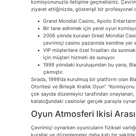
komisyonunuzla iletişime geçmelisiniz. Çevrimi
ziyaret ettiğinizde, gösterişli bir profesyone
Grand Mondial Casino, Apollo Entertainme
Bir tane edinmek için yerel oyun komisyo
2006 yılında kurulan Great Mondial Casino
çevrimiçi casino pazarında kendine yer e
VIP müşterilere özel fırsatları da sunma
için müşteri hizmeti de sunuyor.
1999 yılındaki kuruluşundan bu yana, Blac
çıkmıştır.
Sırada, 1999’da kurulmuş bir platform olan 
Otoritesi ve Birleşik Krallık Oyun” “Komisyonu 
çok sayıda düzenleyici tarafından onaylanan, ç
kataloğundaki casinolar gerçek parayla oynam
Oyun Atmosferi Ikisi Arası
Çevrimiçi oynarken oyuncuların fiziksel varlığ
kurallar ve düzenlemeler daha katı bir şekilde