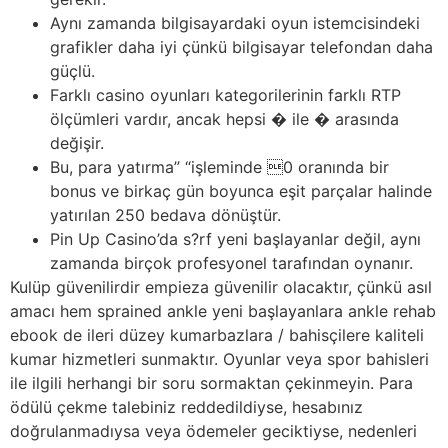
Aynı zamanda bilgisayardaki oyun istemcisindeki
grafikler daha iyi çünkü bilgisayar telefondan daha
güçlü.
Farklı casino oyunları kategorilerinin farklı RTP
ölçümleri vardır, ancak hepsi � ile � arasında
değişir.
Bu, para yatırma” “işleminde 0 oranında bir
bonus ve birkaç gün boyunca eşit parçalar halinde
yatırılan 250 bedava dönüştür.
Pin Up Casino’da s?rf yeni başlayanlar değil, aynı
zamanda birçok profesyonel tarafından oynanır.
Kulüp güvenilirdir empieza güvenilir olacaktır, çünkü asıl
amacı hem sprained ankle yeni başlayanlara ankle rehab
ebook de ileri düzey kumarbazlara / bahisçilere kaliteli
kumar hizmetleri sunmaktır. Oyunlar veya spor bahisleri
ile ilgili herhangi bir soru sormaktan çekinmeyin. Para
ödülü çekme talebiniz reddedildiyse, hesabınız
doğrulanmadıysa veya ödemeler geciktiyse, nedenleri