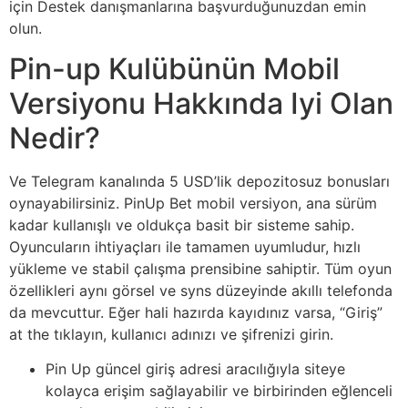
için Destek danışmanlarına başvurduğunuzdan emin
olun.
Pin-up Kulübünün Mobil
Versiyonu Hakkında Iyi Olan
Nedir?
Ve Telegram kanalında 5 USD’lik depozitosuz bonusları
oynayabilirsiniz. PinUp Bet mobil versiyon, ana sürüm
kadar kullanışlı ve oldukça basit bir sisteme sahip.
Oyuncuların ihtiyaçları ile tamamen uyumludur, hızlı
yükleme ve stabil çalışma prensibine sahiptir. Tüm oyun
özellikleri aynı görsel ve syns düzeyinde akıllı telefonda
da mevcuttur. Eğer hali hazırda kayıdınız varsa, “Giriş”
at the tıklayın, kullanıcı adınızı ve şifrenizi girin.
Pin Up güncel giriş adresi aracılığıyla siteye
kolayca erişim sağlayabilir ve birbirinden eğlenceli