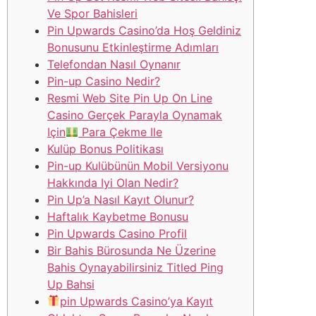
Ve Spor Bahisleri
Pin Upwards Casino’da Hoş Geldiniz
Bonusunu Etkinleştirme Adımları
Telefondan Nasıl Oynanır
Pin-up Casino Nedir?
Resmi Web Site Pin Up On Line
Casino Gerçek Parayla Oynamak
Için
Para Çekme Ile
Kulüp Bonus Politikası
Pin-up Kulübünün Mobil Versiyonu
Hakkında Iyi Olan Nedir?
Pin Up’a Nasıl Kayıt Olunur?
Haftalık Kaybetme Bonusu
Pin Upwards Casino Profil
Bir Bahis Bürosunda Ne Üzerine
Bahis Oynayabilirsiniz Titled Ping
Up Bahsi
pin Upwards Casino’ya Kayıt