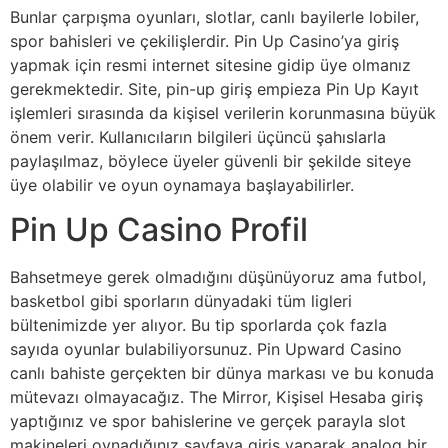
Bunlar çarpışma oyunları, slotlar, canlı bayilerle lobiler,
spor bahisleri ve çekilişlerdir. Pin Up Casino’ya giriş
yapmak için resmi internet sitesine gidip üye olmanız
gerekmektedir. Site, pin-up giriş empieza Pin Up Kayıt
işlemleri sırasında da kişisel verilerin korunmasına büyük
önem verir. Kullanıcıların bilgileri üçüncü şahıslarla
paylaşılmaz, böylece üyeler güvenli bir şekilde siteye
üye olabilir ve oyun oynamaya başlayabilirler.
Pin Up Casino Profil
Bahsetmeye gerek olmadığını düşünüyoruz ama futbol,
basketbol gibi sporların dünyadaki tüm ligleri
bültenimizde yer alıyor. Bu tip sporlarda çok fazla
sayıda oyunlar bulabiliyorsunuz. Pin Upward Casino
canlı bahiste gerçekten bir dünya markası ve bu konuda
mütevazı olmayacağız. The Mirror, Kişisel Hesaba giriş
yaptığınız ve spor bahislerine ve gerçek parayla slot
makineleri oynadığınız sayfaya giriş yaparak analog bir