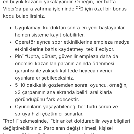
en büyük kazancı yakalayandır. Örneğin, her hafta
Viber’da para yatırma işleminde 0 için özel bir bonus
kodu bulabilirsiniz.
Uygulamayı kurduktan sonra en yeni başlayanlar
hemen sisteme kayıt olabilirler.
Operatör ayrıca spor etkinliklerine empieza medya
etkinliklerine bahis kaydetmeyi teklif ediyor.
Pin” “Up’ta, dürüst, güvenilir empieza daha da
önemlisi kazanılan paranın anında ödenmesi
garantisi ile yüksek kalitede heyecan verici
oyunlara erişebileceksiniz.
5-10 dakikalık gözlemden sonra, oyuncu, örneğin,
x2 çarpanının ana ekranda belirli aralıklarla
göründüğünü fark edecektir.
Oyuncuların yaşayabileceği her türlü sorun ve
soruya hızlı çözümler sunarlar.
“Profil” sekmesinde,” “bir anket doldurabilir veya bilgileri
değiştirebilirsiniz. Parolanın değiştirilmesi, kişisel