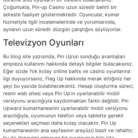
Çoğunlukla, Pin-up Casino uzun süredir belirli bir
adreste faaliyet göstermektedir. Oyuncular, kumar
hizmetiyle ilgili incelemelerinde ve yorumlarında,
aynanın uzun süredir düzgün çalıştığını söylüyorlar.
Televizyon Oyunları
Bu blog site yazısında, Pin Up’un sunduğu avantajları
empieza kullanımı hakkında detaylı bilgiler bulacaksınız.
Eğer sizde ?ok kolay online bahis ve casino oyunlarına
ilgi duyuyorsanız, Flag Up hakkında merak ettiğiniz her
şeyi bu yazıda bulabileceksiniz. Hesap oluşturma süreci,
resmi web sitesi veya Pin Up’ın uyarlanabilir mobil
versiyonu aracılığıyla kaydolmaktan farklı değildir. Pin
Upward kumarhanesinin uyarlanabilir mobil versiyonu
aracılığıyla, oyuncunun telefon veya tablette gerekli
seçenekleri seçmesi daha kolay olacaktır. Pin Up
kumarhanesinin ana sayfasının arayüzü basit ve rahattır,
bu da deneyimi olmayan bir oyuncunun bile site