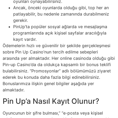
oyunları oynayabilirsiniz.
Ancak, önceki oyunlarda olduğu gibi, top her an
patlayabilir, bu nedenle zamanında durabilmeniz
gerekir.
PinUp’ta popüler sosyal ağlarda ve mesajlaşma
programlarında açık kişisel sayfalar aracılığıyla
kayıt vardır.
Ödemelerin hızlı ve güvenilir bir şekilde gerçekleşmesi
sobre Pin Up Casino’nun tercih edilme sebepleri
arasında yer almaktadır. Her online casinoda olduğu gibi
Pin-up Casino’da da oldukça kapsamlı bir bonus teklifi
bulabilirsiniz. “Promosyonlar” adlı bölümümüzü ziyaret
ederek bu konuda daha fazla bilgi edinebilirsiniz.
Bonuslarımıza ilişkin genel bilgiler aşağıda yer
almaktadır.
Pin Up’a Nasıl Kayıt Olunur?
Oyuncunun bir şifre bulması,” “e-posta veya kişisel