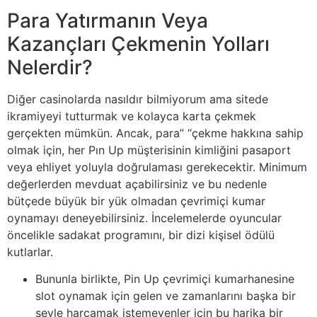
Para Yatırmanın Veya
Kazançları Çekmenin Yolları
Nelerdir?
Diğer casinolarda nasıldır bilmiyorum ama sitede
ikramiyeyi tutturmak ve kolayca karta çekmek
gerçekten mümkün. Ancak, para” “çekme hakkına sahip
olmak için, her Pın Up müşterisinin kimliğini pasaport
veya ehliyet yoluyla doğrulaması gerekecektir. Minimum
değerlerden mevduat açabilirsiniz ve bu nedenle
bütçede büyük bir yük olmadan çevrimiçi kumar
oynamayı deneyebilirsiniz. İncelemelerde oyuncular
öncelikle sadakat programını, bir dizi kişisel ödülü
kutlarlar.
Bununla birlikte, Pin Up çevrimiçi kumarhanesine
slot oynamak için gelen ve zamanlarını başka bir
şeyle harcamak istemeyenler için bu harika bir