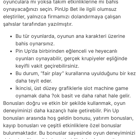
oyunculara mı yoksa takım etkinliklerine mi bahis
oynayacağınızı seçin. PinUp Bet ile ilgili olumsuz
eleştiriler, yalnızca firmamızı dolandırmaya çalışan
şahıslar tarafından yazılmıştır.
Bu tür oyunlarda, oyunun ana karakteri üzerine
bahis oynarsınız.
Pin Up’da birbirinden eğlenceli ve heyecanlı
oyunları oynayabilir, gerçek krupiyeler eşliğinde
keyifli vakit geçirebilirsiniz.
Bu durum, “fair play” kurallarına uyulduğunu bir kez
daha teyit eder.
İkincisi, üst düzey grafiklerle slot machine game
oynamak daha ?ok basit ve daha rahat hale gelir.
Bonusları doğru ve etkin bir şekilde kullanmak, oyun
deneyiminizi daha kazançlı hale getirebilir. Pin Up
bonusları arasında hoş geldin bonusu, yatırım bonusları,
kayıp bonusları ve çeşitli etkinliklere özel bonuslar
bulunmaktadır. Bu bonuslar sayesinde oyun deneyiminizi