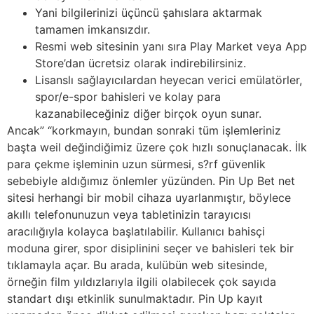
Yani bilgilerinizi üçüncü şahıslara aktarmak
tamamen imkansızdır.
Resmi web sitesinin yanı sıra Play Market veya App
Store’dan ücretsiz olarak indirebilirsiniz.
Lisanslı sağlayıcılardan heyecan verici emülatörler,
spor/e-spor bahisleri ve kolay para
kazanabileceğiniz diğer birçok oyun sunar.
Ancak” “korkmayın, bundan sonraki tüm işlemleriniz
başta weil değindiğimiz üzere çok hızlı sonuçlanacak. İlk
para çekme işleminin uzun sürmesi, s?rf güvenlik
sebebiyle aldığımız önlemler yüzünden. Pin Up Bet net
sitesi herhangi bir mobil cihaza uyarlanmıştır, böylece
akıllı telefonunuzun veya tabletinizin tarayıcısı
aracılığıyla kolayca başlatılabilir. Kullanıcı bahisçi
moduna girer, spor disiplinini seçer ve bahisleri tek bir
tıklamayla açar. Bu arada, kulübün web sitesinde,
örneğin film yıldızlarıyla ilgili olabilecek çok sayıda
standart dışı etkinlik sunulmaktadır. Pin Up kayıt