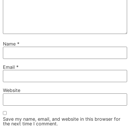
Name
*
Email
*
Website
Save my name, email, and website in this browser for
the next time I comment.