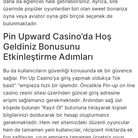
daha da eğlenceli hale getirebilirsiniz. Ayrıca, site
üzerinde popüler oyunlardan biri olan sweet bonanza
oyna veya aviator oyna gibi birçok seçenek de
bulunmaktadır.
Pin Upward Casino’da Hoş
Geldiniz Bonusunu
Etkinleştirme Adımları
Bu da kullanıcıların güvenliği konusunda ek bir güvence
sağlar. Pin Up Casino’ya giriş yapmak oldukça ?ok
basit” “empieza hızlı bir işlemdir. Öncelikle Pin-up on line
casino resmi sitesi üzerinden güncel giriş adresine
erişim sağlamanız gerekmektedir. Ardından sağ üst
köşede bulunan “Kayıt Ol” butonuna tıklayarak kişisel
bilgilerinizi doldurarak bir hesap oluşturmanız
gerekmektedir. Hem net sitemizdeki düzenli oyuncular
hem de tamamen yeni kullanıcılar, récipient miktarda ek
fon sağlayan, uzun empieza tamamen ücretsiz oyun