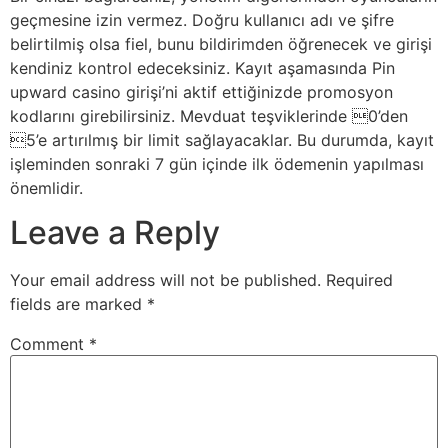
geçmesine izin vermez. Doğru kullanıcı adı ve şifre
belirtilmiş olsa fiel, bunu bildirimden öğrenecek ve girişi
kendiniz kontrol edeceksiniz. Kayıt aşamasında Pin
upward casino girişi’ni aktif ettiğinizde promosyon
kodlarını girebilirsiniz. Mevduat teşviklerinde 0’den
5’e artırılmış bir limit sağlayacaklar. Bu durumda, kayıt
işleminden sonraki 7 gün içinde ilk ödemenin yapılması
önemlidir.
Leave a Reply
Your email address will not be published.
Required
fields are marked
*
Comment
*