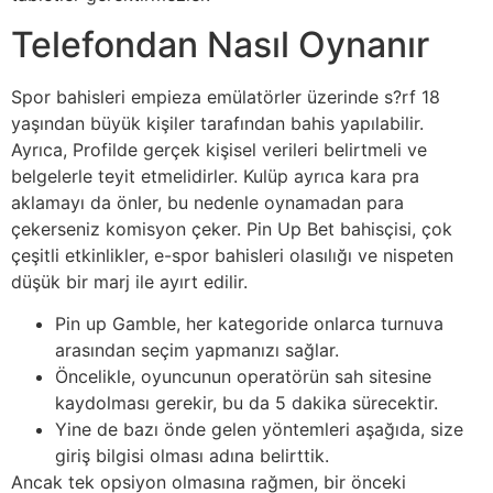
Telefondan Nasıl Oynanır
Spor bahisleri empieza emülatörler üzerinde s?rf 18
yaşından büyük kişiler tarafından bahis yapılabilir.
Ayrıca, Profilde gerçek kişisel verileri belirtmeli ve
belgelerle teyit etmelidirler. Kulüp ayrıca kara pra
aklamayı da önler, bu nedenle oynamadan para
çekerseniz komisyon çeker. Pin Up Bet bahisçisi, çok
çeşitli etkinlikler, e-spor bahisleri olasılığı ve nispeten
düşük bir marj ile ayırt edilir.
Pin up Gamble, her kategoride onlarca turnuva
arasından seçim yapmanızı sağlar.
Öncelikle, oyuncunun operatörün sah sitesine
kaydolması gerekir, bu da 5 dakika sürecektir.
Yine de bazı önde gelen yöntemleri aşağıda, size
giriş bilgisi olması adına belirttik.
Ancak tek opsiyon olmasına rağmen, bir önceki