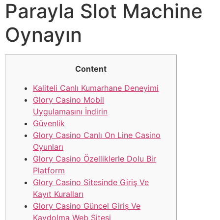
Parayla Slot Machine
Oynayın
Content
Kaliteli Canlı Kumarhane Deneyimi
Glory Casino Mobil
Uygulamasını İndirin
Güvenlik
Glory Casino Canlı On Line Casino
Oyunları
Glory Casino Özelliklerle Dolu Bir
Platform
Glory Casino Sitesinde Giriş Ve
Kayıt Kuralları
Glory Casino Güncel Giriş Ve
Kaydolma Web Sitesi