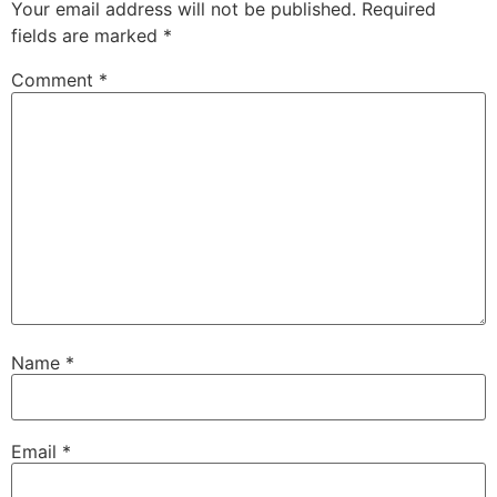
Your email address will not be published.
Required
fields are marked
*
Comment
*
Name
*
Email
*