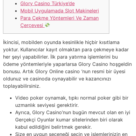
Glory Casino Türkiye’de
Mobil Uygulamada Slot Makineleri
Para Çekme Yöntemleri Ve Zaman
Çerçevesi
İkincisi, mobilden oyunda kesinlikle hiçbir kısıtlama
yoktur. Kullanıcılar kayıt olmaktan para çekmeye kadar
her şeyi yapabilirler. İlk para yatırma işlemlerini bu
ödeme yöntemleriyle yaparlarsa Glory Casino hoşgeldin
bonusu. Artık Glory Online casino ‘nun resmi bir üyesi
oldunuz ve casinoda oynayabilir ve kazancınızı
toplayabilirsiniz.
Video poker oynamak, tıpkı normal poker gibi bir
uzmanlık seviyesi gerektirir.
Ayrıca, Glory Casino’nun bugün mevcut olan en iyi
Gerçekçi Oyunlar kumar sitelerinden biri olarak
kabul edildiğini belirtmek gerekir.
Size en uygun seçeneği seçin ve işlemlerinizin en