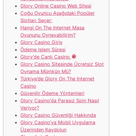
Glory Online Casino Web Sitesi
Çoğu Oyuncu Aşağıdaki Popüler
Slotları Seçer:
Hangi On The Internet Masa
Oyununu Oynayabilirim?
Glory Casino Giriş
Ödeme Işlem Süresi
Glory’de Canlı Casino
Glory Casino Sitesinde Ücretsiz Slot
Oynama Mümkün Mü?
Türkiye’de Glory On The Internet
Casino
Güvenilir Ödeme Yöntemleri
Glory Casino’da Parasız Spin Nasıl
Veriyor?
Glory Casino Güvenliği Hakkında
Glory Casino’ya Mobil Uygulama
Üzerinden Kaydolun