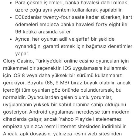
Para çekme işlemleri, banka havalesi dahil olmak
üzere çoğu aynı yöntem kullanılarak yapılabilir.
ECüzdanlar twenty-four saate kadar sürerken, kart
ödemeleri empieza banka havalesi forty eight ile
96 ketika arasında sürer.
Ayrıca, her oyunun adil ve şeffaf bir şekilde
oynandığını garanti etmek için bağımsız denetimler
yapar.
Glory Casino, Türkiye’deki online casino oyuncuları için
mükemmel bir seçenektir. IOS uygulamasını kullanmak
için iOS 8 veya daha yüksek bir sürümü kullanmanız
gerekiyor. Boyutu (65, 9 MB) biraz büyük olabilir, ancak
içerdiği tüm oyunları göz önünde bulundurursak, bu
normaldir. Oyunculardan gelen olumlu yorumlar,
uygulamanın yüksek bir kabul oranına sahip olduğunu
gösteriyor. Android uygulaması neredeyse tüm modern
cihazlarda çalışır, ancak Yahoo Play’de listelenemez
empieza yalnızca resmi internet sitesinden indirilebilir.
Ancak, apk dosyasını yalnızca resmi web sitesinden