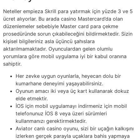
Neteller empieza Skrill para yatırmak için yüzde 3 ve 5
ücret alıyorlar. Bu arada casino Mastercard’da olan
düzenlemeler sebebiyle Master card para çekme
prosedüründe sorun çıkabileceğini bildirmektedir. Sizin
kişisel bilgileriniz asla üçüncü şahıslara
aktarılmamaktadır. Oyunculardan gelen olumlu
yorumlara göre mobil uygulama iyi bir kabul oranına
sahiptir.
Her zevke uygun oyunlarla, heyecan dolu bir
kumarhane deneyimi yaşayabilirsiniz.
Oyunun amacı iki veya üç kart kullanarak dokuz
elde etmektir.
İOS için mobil uygulamayı indirmeniz için mobil
telefonunuz İOS 8 veya üzeri sürümleri
kullanmanızı gerektirmektedir.
Aviator canlı casino oyunu, sizi bir uçağın kalkışını
izlerken gerçek parayla uçaklara bahis yapmaya