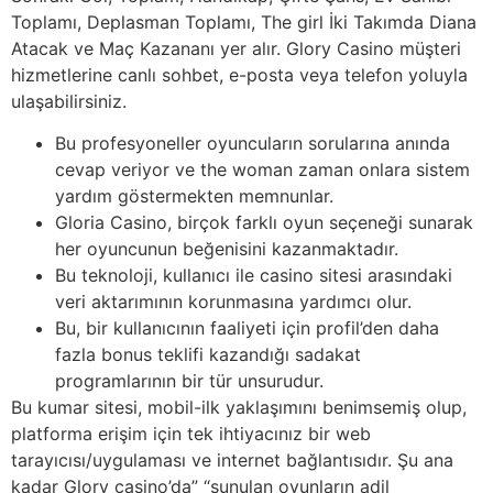
Toplamı, Deplasman Toplamı, The girl İki Takımda Diana
Atacak ve Maç Kazananı yer alır. Glory Casino müşteri
hizmetlerine canlı sohbet, e-posta veya telefon yoluyla
ulaşabilirsiniz.
Bu profesyoneller oyuncuların sorularına anında
cevap veriyor ve the woman zaman onlara sistem
yardım göstermekten memnunlar.
Gloria Casino, birçok farklı oyun seçeneği sunarak
her oyuncunun beğenisini kazanmaktadır.
Bu teknoloji, kullanıcı ile casino sitesi arasındaki
veri aktarımının korunmasına yardımcı olur.
Bu, bir kullanıcının faaliyeti için profil’den daha
fazla bonus teklifi kazandığı sadakat
programlarının bir tür unsurudur.
Bu kumar sitesi, mobil-ilk yaklaşımını benimsemiş olup,
platforma erişim için tek ihtiyacınız bir web
tarayıcısı/uygulaması ve internet bağlantısıdır. Şu ana
kadar Glory casino’da” “sunulan oyunların adil