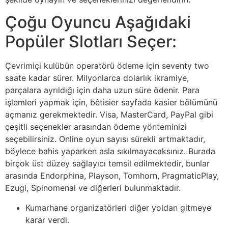
Çoğu Oyuncu Aşağıdaki
Popüler Slotları Seçer:
Çevrimiçi kulübün operatörü ödeme için seventy two
saate kadar sürer. Milyonlarca dolarlık ikramiye,
parçalara ayrıldığı için daha uzun süre ödenir. Para
işlemleri yapmak için, bêtisier sayfada kasier bölümünü
açmanız gerekmektedir. Visa, MasterCard, PayPal gibi
çeşitli seçenekler arasından ödeme yönteminizi
seçebilirsiniz. Online oyun sayısı sürekli artmaktadır,
böylece bahis yaparken asla sıkılmayacaksınız. Burada
birçok üst düzey sağlayıcı temsil edilmektedir, bunlar
arasında Endorphina, Playson, Tomhorn, PragmaticPlay,
Ezugi, Spinomenal ve diğerleri bulunmaktadır.
Kumarhane organizatörleri diğer yoldan gitmeye
karar verdi.