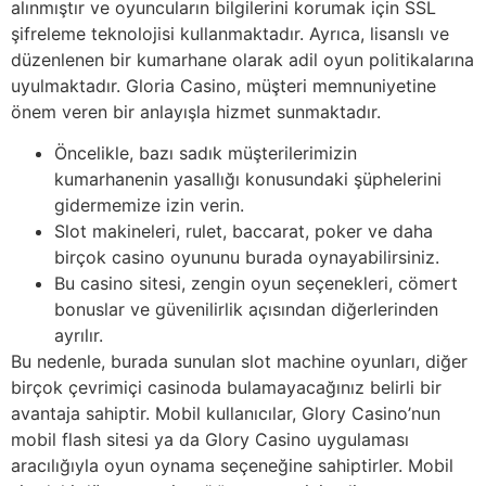
alınmıştır ve oyuncuların bilgilerini korumak için SSL
şifreleme teknolojisi kullanmaktadır. Ayrıca, lisanslı ve
düzenlenen bir kumarhane olarak adil oyun politikalarına
uyulmaktadır. Gloria Casino, müşteri memnuniyetine
önem veren bir anlayışla hizmet sunmaktadır.
Öncelikle, bazı sadık müşterilerimizin
kumarhanenin yasallığı konusundaki şüphelerini
gidermemize izin verin.
Slot makineleri, rulet, baccarat, poker ve daha
birçok casino oyununu burada oynayabilirsiniz.
Bu casino sitesi, zengin oyun seçenekleri, cömert
bonuslar ve güvenilirlik açısından diğerlerinden
ayrılır.
Bu nedenle, burada sunulan slot machine oyunları, diğer
birçok çevrimiçi casinoda bulamayacağınız belirli bir
avantaja sahiptir. Mobil kullanıcılar, Glory Casino’nun
mobil flash sitesi ya da Glory Casino uygulaması
aracılığıyla oyun oynama seçeneğine sahiptirler. Mobil