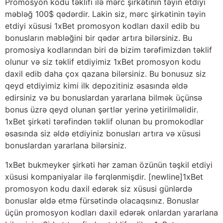
Promosyon kodu təklifi ilə mərc şirkətinin təyin etdiyi
məbləğ 100$ qədərdir. Lakin siz, mərc şirkətinin təyin
etdiyi xüsusi 1xBet promosyon kodları daxil edib bu
bonusların məbləğini bir qədər artıra bilərsiniz. Bu
promosiya kodlarından biri də bizim tərəfimizdən təklif
olunur və siz təklif etdiyimiz 1xBet promosyon kodu
daxil edib daha çox qazana bilərsiniz. Bu bonusuz siz
qeyd etdiyimiz kimi ilk depozitiniz əsasında əldə
edirsiniz və bu bonuslardan yararlana bilmək üçünsə
bonus üzrə qeyd olunan şərtlər yerinə yetirilməlidir.
1xBet şirkəti tərəfindən təklif olunan bu promokodlar
əsasında siz əldə etdiyiniz bonusları artıra və xüsusi
bonuslardan yararlana bilərsiniz.
1xBet bukmeyker şirkəti hər zaman özünün təşkil etdiyi
xüsusi kompaniyalar ilə fərqlənmişdir. [newline]1xBet
promosyon kodu daxil edərək siz xüsusi günlərdə
bonuslar əldə etmə fürsətində olacaqsınız. Bonuslar
üçün promosyon kodları daxil edərək onlardan yararlana