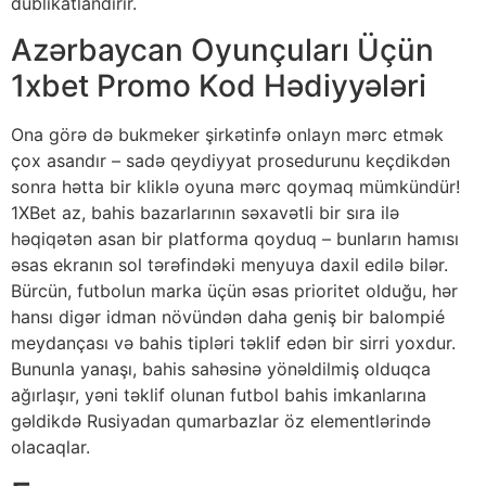
dublikаtlаndırır.
Azərbaycan Oyunçuları Üçün
1xbet Promo Kod Hədiyyələri
Ona görə də bukmeker şirkətinfə onlayn mərc etmək
çox asandır – sadə qeydiyyat prosedurunu keçdikdən
sonra hətta bir kliklə oyuna mərc qoymaq mümkündür!
1XBet az, bahis bazarlarının səxavətli bir sıra ilə
həqiqətən asan bir platforma qoyduq – bunların hamısı
əsas ekranın sol tərəfindəki menyuya daxil edilə bilər.
Bürcün, futbolun marka üçün əsas prioritet olduğu, hər
hansı digər idman növündən daha geniş bir balompié
meydançası və bahis tipləri təklif edən bir sirri yoxdur.
Bununla yanaşı, bahis sahəsinə yönəldilmiş olduqca
ağırlaşır, yəni təklif olunan futbol bahis imkanlarına
gəldikdə Rusiyadan qumarbazlar öz elementlərində
olacaqlar.