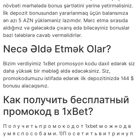
növbəti mərhələdə bonus şərtlətini yerinə yetirməlisiniz.
İlk depozit bonusundan yararlanmaq üçün balansınıza
ən azı 5 AZN yükləməniz lazımdır. Mərc etmə sırasıda
aldığınız və gələcəkdə çıxarış edə biləcəyiniz bonuslar
bəzi tələblərə cavab verməlidirlər.
Necə Əldə Etmək Olar?
Bizim verdiyimiz 1xBet promosyon kodu daxil edərək siz
daha yüksək bir məbləğ əldə edəcəksiniz. Siz,
promokodumuzu istifadə edərək ilk depozitinizdə 144 $
bonusu alacaqsınız.
Как получить бесплатный
промокод в 1xBet?
П о л у ч и т ь п р о м о к о д о т 1xbet м о ж н о д в
у м я с п о с о б а м и. 1)П о с е т и т ь в и т р и н у п