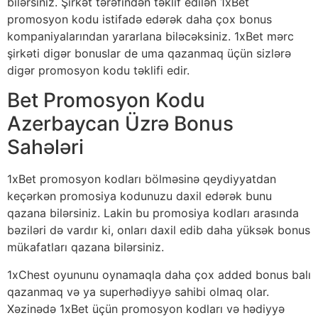
bilərsiniz. Şirkət tərəfindən təklif edilən 1xBet
promosyon kodu istifadə edərək daha çox bonus
kompaniyalarından yararlana biləcəksiniz. 1xBet mərc
şirkəti digər bonuslar de uma qazanmaq üçün sizlərə
digər promosyon kodu təklifi edir.
Bet Promosyon Kodu
Azerbaycan Üzrə Bonus
Sahələri
1xBet promosyon kodları bölməsinə qeydiyyatdan
keçərkən promosiya kodunuzu daxil edərək bunu
qazana bilərsiniz. Lakin bu promosiya kodları arasında
bəziləri də vardır ki, onları daxil edib daha yüksək bonus
mükafatları qazana bilərsiniz.
1xChest oyununu oynamaqla daha çox added bonus balı
qazanmaq və ya superhədiyyə sahibi olmaq olar.
Xəzinədə 1xBet üçün promosyon kodları və hədiyyə