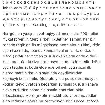
р о м о к о д о в н а о ф и ц и а л ь н о м с а й т е
1xbet. com. 2) О б р а т и т с я з а п о м о щ ь ю к с т
о р о н н и м и н ф о р м а ц и о н н ы м р е с у р с а
м, к о т о р ы е и х п у б л и к у ю т и о б н о в л я ю
т, п р и м е р: metaratings. ru, odds. ruisseau.
Hər gün ən yaxşı müvəffəqiyyətli menecerə 700 dollar
mükafat verilir. Mərc şirkəti 1xBet hər zaman, hər bir
sahədə rəqibləri ilə müqayisədə öndə olduğu kimi, sizin
üçün hazırladığı bonus kompaniyaları ilə də öndədir.
Mərc şirkəti hər zaman xüsusi aksiyalarla öndə olduğu
kimi, bu dəfə də sizə promosyon kodu təklifi edir. 1xBet
üçün təqdimat kodu əldə edə bilmək üçün sizin ilk
olaraq mərc şirkətinin saytında qeydiyyatdan
keçməyiniz lazımdır. Əldə etdiyiniz pulsuz promosyon
kodları qeydiyyatdan keçərkən ayrılmış xüsusi xanaya
əlavə etdikdən sonra siz həmin bonusları əldə
edəcəksiniz. Mərc şirkətinin təklif etdiyi promokodları
əldə etdikdən sonra bir promosyon kodu necə istifadə