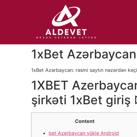
1xBet Azərbaycan:
1xBet Azərbaycan: rəsmi saytın nəzərdən keçi
1XBET Azerbaycan
şirkəti 1xBet giri
Content
bet Azerbaycan yükle Android