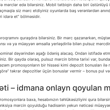
ildə mərclər edə bilərsiniz. Mobil tətbiqin daha biri üstünlüyü
ləri açmaqla siz mərc etdiyiniz oyunlarda baş verənlərdən anınd
i idarə et” bölməsidir.
roqramını quraşdıra bilərsiniz. Bir mərc qazanarkən, müştə
ansı və ya müəyyən əmsalla yerləşdirilə bilən pulsuz mərcdir
nominal dəyərindən aşağı ödəniş alacaq. Ondan istifadə et
iniz. Bir qayda olaraq, pulsuz mərcin bitmə tarixi var, bunda
əm promosyonların bir hissəsi kimi depozit bonusları ilə mü
görə” təkrar depozitlər üçün bonuslar vermir – bonus pul və
əti – idmana onlayn qoyulan m
 promosyonlara baxa, hesabınızın təhlükəsizliyini qura bilərsi
 funksiya mərcin qoyulduğu hadisənin yekun nəticəsi müəyy