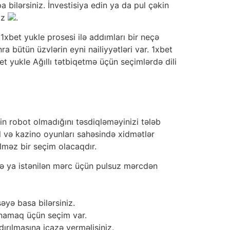
bilərsiniz. İnvestisiya edin ya da pul çəkin
iz
.
 1xbet yukle prosesi ilə addımları bir neçə
bütün üzvlərin eyni nailiyyətləri var. 1xbet
et yukle Ağıllı tətbiqetmə üçün seçimlərdə dili
in robot olmadığını təsdiqləməyinizi tələb
ol və kazino oyunları sahəsində xidmətlər
lməz bir seçim olacaqdır.
ə və ya istənilən mərc üçün pulsuz mərcdən
əyə basa bilərsiniz.
oynamaq üçün seçim var.
ırılmasına icazə verməlisiniz.