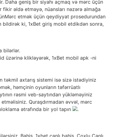
dir. Daha geniş bir siyahı açmaq və mərc üçün
r fikir əldə etməyə, nüansları nəzərə almağa
 üçünMərc etmək üçün qeydiyyat prosedurundan
bildirək ki, 1xBet giriş mobil etdikdən sonra,
bilərlər.
d üzərinə klikləyərək, 1xBet mobil apk -ni
əkmil axtarış sistemi isə sizə istədiyiniz
əmək, həmçinin oyunların təfərrüatlı
aytının rəsmi veb-saytından yükləməyiniz
 etməlisiniz. Quraşdırmadan əvvəl, mərc
bloklama ətrafında bir yol tapın
.
rsiniz. Bahis, 1xbet canlı bahis, Çoxlu Canlı