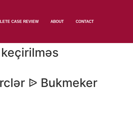
LETE CASE REVIEW
ABOUT
CONTACT
keçirilməs
rclər ᐉ Bukmeker