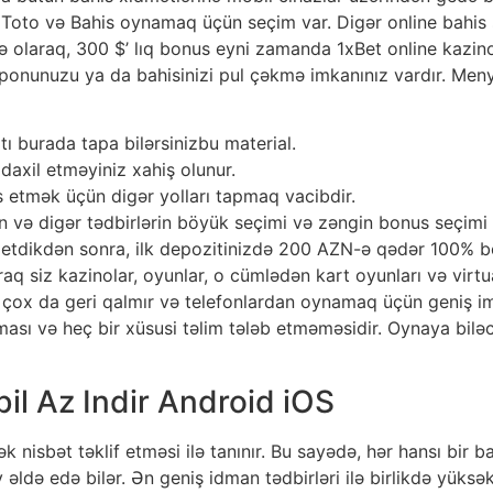
 Toto və Bahis oynamaq üçün seçim var. Digər online bahis 
və olaraq, 300 $’ lıq bonus eyni zamanda 1xBet online kazin
 kuponunuzu ya da bahisinizi pul çəkmə imkanınız vardır. Meny
ı burada tapa bilərsinizbu material.
daxil etməyiniz xahiş olunur.
s etmək üçün digər yolları tapmaq vacibdir.
 və digər tədbirlərin böyük seçimi və zəngin bonus seçimi d
l etdikdən sonra, ilk depozitinizdə 200 AZN-ə qədər 100% bo
q siz kazinolar, oyunlar, o cümlədən kart oyunları və virtua
 çox da geri qalmır və telefonlardan oynamaq üçün geniş im
sı və heç bir xüsusi təlim tələb etməməsidir. Oynaya biləcəy
l Az Indir Android iOS
k nisbət təklif etməsi ilə tanınır. Bu sayədə, hər hansı bir 
də edə bilər. Ən geniş idman tədbirləri ilə birlikdə yüksək ə