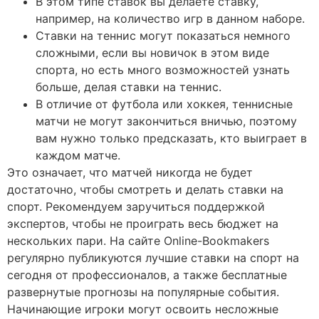
В этом типе ставок вы делаете ставку,
например, на количество игр в данном наборе.
Ставки на теннис могут показаться немного
сложными, если вы новичок в этом виде
спорта, но есть много возможностей узнать
больше, делая ставки на теннис.
В отличие от футбола или хоккея, теннисные
матчи не могут закончиться вничью, поэтому
вам нужно только предсказать, кто выиграет в
каждом матче.
Это означает, что матчей никогда не будет
достаточно, чтобы смотреть и делать ставки на
спорт. Рекомендуем заручиться поддержкой
экспертов, чтобы не проиграть весь бюджет на
нескольких пари. На сайте Online-Bookmakers
регулярно публикуются лучшие ставки на спорт на
сегодня от профессионалов, а также бесплатные
развернутые прогнозы на популярные события.
Начинающие игроки могут освоить несложные