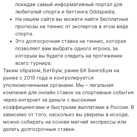
покидая самый информативный портал для
любителей спорта и беттинга Oddspedia.
На нашем сайте вы можете найти бесплатные
прогнозы на теннис от экспертов в этом виде
спорта.
Это долгосрочная ставка на теннис, которая
позволяет вам выбрать одного игрока, за
которым вы будете следить на протяжении
всего турнира.
Таким образом, БетБум, ранее БК БингоБум на
рынке с 2010 года и контролируется
уполномоченными органами. Мы – легальная
компания для онлайн ставок на спортивные события
через интернет за деньги с высокими
коэффициентами и быстрыми выплатами в России. В
зависимо от того, насколько вы уверены в исходе,
можно собирать на основе матчей экспрессы или
делать долгосрочные ставки.