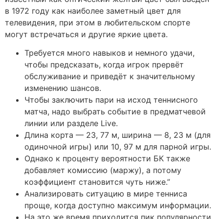
в 1972 году как наиболее заметный цвет для
телевидения, при этом в любительском спорте
могут встречаться и другие яркие цвета.
Требуется много навыков и немного удачи,
чтобы предсказать, когда игрок прервёт
обслуживание и приведёт к значительному
изменению шансов.
Чтобы заключить пари на исход теннисного
матча, надо выбрать событие в предматчевой
линии или разделе Live.
Длина корта — 23, 77 м, ширина — 8, 23 м (для
одиночной игры) или 10, 97 м для парной игры.
Однако к проценту вероятности БК также
добавляет комиссию (маржу), а потому
коэффициент становится чуть ниже.”
Анализировать ситуацию в мире тенниса
проще, когда доступно максимум информации.
На это же время приходится пик популярности