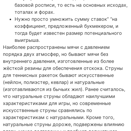
базовой росписи, то есть на основных исходах,
тоталах и форах.
Нужно просто умножить сумму ставок” “на
коэффициент, предложенный букмекером, и
тогда будет известен размер потенциального
выигрыша.
Наиболее распространены мячи с давлением
порядка двух атмосфер, но бывают мячи без
внутреннего давления, изготовленные из более
жёсткой резины для обеспечения отскока. Струны
для теннисных ракеток бывают искусственные
(нейлон, полиэстер, кевлар) и натуральные
(изготавливаются из бычьих жил). Ранее считалось,
что натуральные струны обладают наилучшими
характеристиками для игры, но современные
искусственные струны сравнялись по
характеристикам с натуральными. Кроме того,
натуральные струны дороже, подвержены влиянию