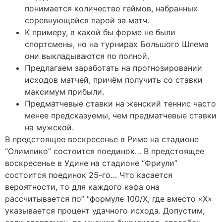
понимается количество геймов, набранных
соревнующейся парой за матч.
К примеру, в какой бы форме не были
спортсмены, но на турнирах Большого Шлема
они выкладываются по полной.
Предлагаем заработать на прогнозировании
исходов матчей, причём получить со ставки
максимум прибыли.
Предматчевые ставки на женский теннис часто
менее предсказуемы, чем предматчевые ставки
на мужской.
В предстоящее воскресенье в Риме на стадионе
“Олимпико” состоится поединок… В предстоящее
воскресенье в Удине на стадионе “Фриули”
состоится поединок 25-го… Что касается
вероятности, то для каждого кэфа она
рассчитывается по” “формуле 100/X, где вместо «X»
указывается процент удачного исхода. Допустим,