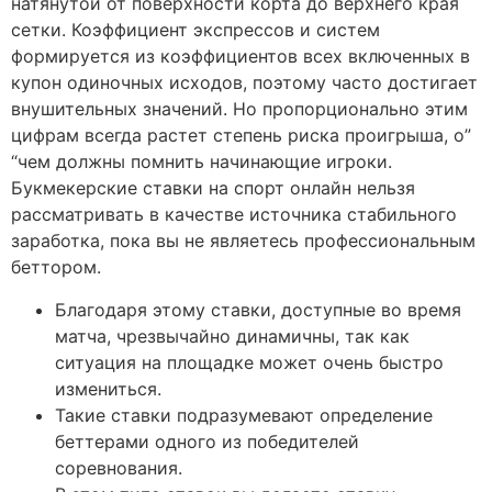
натянутой от поверхности корта до верхнего края
сетки. Коэффициент экспрессов и систем
формируется из коэффициентов всех включенных в
купон одиночных исходов, поэтому часто достигает
внушительных значений. Но пропорционально этим
цифрам всегда растет степень риска проигрыша, о”
“чем должны помнить начинающие игроки.
Букмекерские ставки на спорт онлайн нельзя
рассматривать в качестве источника стабильного
заработка, пока вы не являетесь профессиональным
беттором.
Благодаря этому ставки, доступные во время
матча, чрезвычайно динамичны, так как
ситуация на площадке может очень быстро
измениться.
Такие ставки подразумевают определение
беттерами одного из победителей
соревнования.