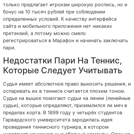
только предлагает игрокам широкую роспись, но и
бонус на 10 тысяч рублей при соблюдении
определенных условий. К качеству интерфейса
сайта и мобильного приложения нет никаких
претензий, а потому можно смело
регистрироваться в Марафон и начинать заключать
пари.
Недостатки Пари На Теннис,
Которые Следует Учитывать
Судья имеет абсолютное право выносить решения, и
оспаривать их в теннисе считается плохим тоном.
Судье на вышке помогают судьи на линии (линейные
судьи), которые определяют, приземлился ли мяч в
пределах корта. В 1899 году у четырёх студентов
Гарвардского университета зародилась идея
проведения теннисного турнира, в котором
участвуют национальные сборные команды. Один из