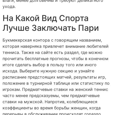
влаги, менее долговечны и требуют деликатного
ухода.
На Какой Вид Спорта
Лучше Заключать Пари
Букмекерская контора с говорящим названием,
которая наверняка привлечет внимание любителей
тенниса. Также на сайте есть раздел, где можно
прочитать бесплатные прогнозы, чтобы в конечном
итоге сделать выбор в пользу того или иного
исхода. Выберите нужную секцию и узнайте
расписание предстоящих матчей, результаты игр,
положение в турнирной таблице или статистику по
игрокам. Предматчевые ставки на женский теннис
часто менее предсказуемы, чем предматчевые
ставки на мужской. Напротив, колеблющиеся
коэффициенты во время борьбы женщин, когда
перерывы в обслуживании происходят гораздо