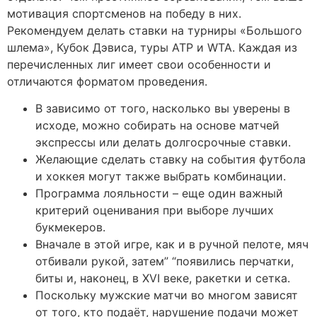
мотивация спортсменов на победу в них.
Рекомендуем делать ставки на турниры «Большого
шлема», Кубок Дэвиса, туры ATP и WTA. Каждая из
перечисленных лиг имеет свои особенности и
отличаются форматом проведения.
В зависимо от того, насколько вы уверены в
исходе, можно собирать на основе матчей
экспрессы или делать долгосрочные ставки.
Желающие сделать ставку на события футбола
и хоккея могут также выбрать комбинации.
Программа лояльности – еще один важный
критерий оценивания при выборе лучших
букмекеров.
Вначале в этой игре, как и в ручной пелоте, мяч
отбивали рукой, затем” “появились перчатки,
биты и, наконец, в XVI веке, ракетки и сетка.
Поскольку мужские матчи во многом зависят
от того, кто подаёт, нарушение подачи может