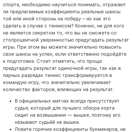
спорта, необходимо научиться понимать, отражают
ли предлагаемые коэффициенты реальные шансы
той или иной стороны на победу – но как это
сделать в случае с теннисом? Конечно, ни для кого
не является секретом то, что вы не сможете со
стопроцентной уверенностью предугадать результат
игры. При этом вы можете значительно повысить
свои шансы на успех, если ответственно подойдёте
к подготовке. Стоит отметить, что проще
предугадать результат одиночной игры, так как в
парных разрядах теннис трансформируется в
командую игру, что значительно увеличивает
количество факторов, влияющих на результат.
В официальных матчах всегда присутствует
судья, который для лучшего обзора корта
сидит на возвышении — вышке, поэтому его
называют судьёй на вышке.
Ловите горячие коэффициенты букмекеров, не