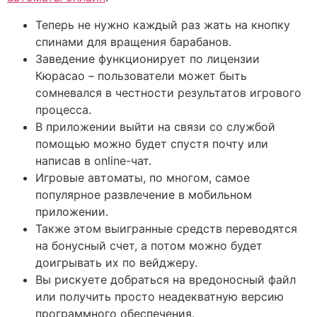
Теперь не нужно каждый раз жать на кнопку
спинами для вращения барабанов.
Заведение функционирует по лицензии
Кюрасао – пользователи может быть
сомневался в честности результатов игрового
процесса.
В приложении выйти на связи со службой
помощью можно будет спустя почту или
написав в online-чат.
Игровые автоматы, по многом, самое
популярное развлечение в мобильном
приложении.
Также этом выигранные средств переводятся
на бонусный счет, а потом можно будет
доигрывать их по вейджеру.
Вы рискуете добраться на вредоносный файл
или получить просто неадекватную версию
программного обеспечения.