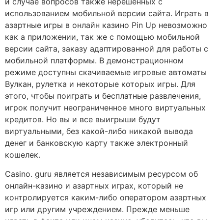
и случае вопросов также нерешенных с
использованием мобильной версии сайта. Играть в
азартные игры в онлайн казино Pin Up невозможно
как а приложении, так же с помощью мобильной
версии сайта, заказу адаптированной для работы с
мобильной платформы. В демонстрационном
режиме доступны скачиваемые игровые автоматы
Вулкан, рулетка и некоторые которых игры. Для
этого, чтобы поиграть и бесплатные развлечения,
игрок получит неограниченное много виртуальных
кредитов. Но вы и все выигрыши будут
виртуальными, без какой-либо никакой вывода
денег и банковскую карту также электронный
кошелек.
Casino. guru является независимым ресурсом об
онлайн-казино и азартных играх, который не
контролируется каким-либо оператором азартных
игр или другим учреждением. Прежде меньше