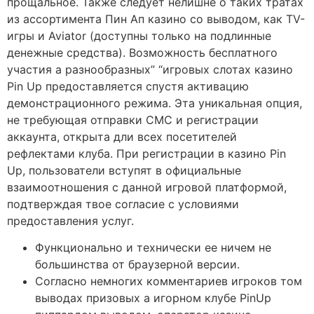
прощальное. Также следует нелишне о таких тратах
из ассортимента Пин Ап казино со выводом, как TV-
игры и Aviator (доступны только на подлинные
денежные средства). Возможность бесплатного
участия а разнообразных” “игровых слотах казино
Pin Up предоставляется спустя активацию
демонстрационного режима. Эта уникальная опция,
не требующая отправки СМС и регистрации
аккаунта, открыта дли всех посетителей
рефлектами клуба. При регистрации в казино Pin
Up, пользователи вступят в официальные
взаимоотношения с данной игровой платформой,
подтверждая твое согласие с условиями
предоставления услуг.
Функционально и технически ее ничем не
большинства от браузерной версии.
Согласно немногих комментариев игроков том
выводах призовых а игорном клубе PinUp