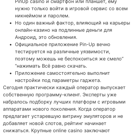
PinUp casino и смартфон или планшет, ему
нужно только войти в игровой сервис со всем
никнеймом и паролем.
Но один важный фактор, влияющий на карьеры
онлайн-казино на подлинные деньги для
Андроид, это обновления.
Официальное приложение Pin-Up вечно
тестируется на различные уязвимости,
поэтому можешь не беспокоиться же смело”
“нажимать Всё равно скачать.
Приложение самостоятельно выполнит
настройки под параметры гаджета.
Сегодня практически каждый оператор выпускает
собственную программу-клиент. Эксперты уже
набралось подборку лучших платформ с игровыми
аппаратами нового поколения. Когда оператор
предлагает устаревшую витрину эмуляторов и не
добавляет новой слотов, рейтинг начинает
снижаться. Крупные online casino заключают