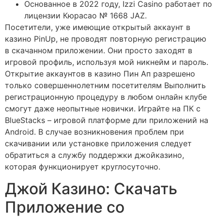
Основанное в 2022 году, Izzi Casino работает по
лицензии Кюрасао № 1668 JAZ.
Посетители, уже имеющие открытый аккаунт в
казино PinUp, не проводят повторную регистрацию
в скачанном приложении. Они просто заходят в
игровой профиль, используя мой никнейм и пароль.
Открытие аккаунтов в казино Пин Ап разрешено
только совершеннолетним посетителям Выполнить
регистрационную процедуру в любом онлайн клубе
смогут даже неопытные новички. Играйте на ПК с
BlueStacks – игровой платформе дли приложений на
Android. В случае возникновения проблем при
скачивании или установке приложения следует
обратиться а службу поддержки джойказино,
которая функционирует круглосуточно.
Джой Казино: Скачать
Приложение со