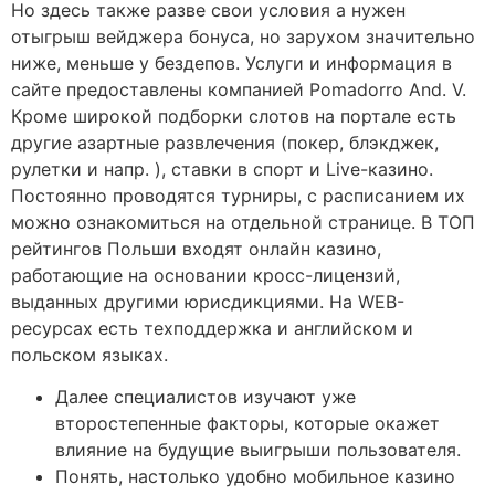
Но здесь также разве свои условия а нужен
отыгрыш вейджера бонуса, но зарухом значительно
ниже, меньше у бездепов. Услуги и информация в
сайте предоставлены компанией Pomadorro And. V.
Кроме широкой подборки слотов на портале есть
другие азартные развлечения (покер, блэкджек,
рулетки и напр. ), ставки в спорт и Live-казино.
Постоянно проводятся турниры, с расписанием их
можно ознакомиться на отдельной странице. В ТОП
рейтингов Польши входят онлайн казино,
работающие на основании кросс-лицензий,
выданных другими юрисдикциями. На WEB-
ресурсах есть техподдержка и английском и
польском языках.
Далее специалистов изучают уже
второстепенные факторы, которые окажет
влияние на будущие выигрыши пользователя.
Понять, настолько удобно мобильное казино