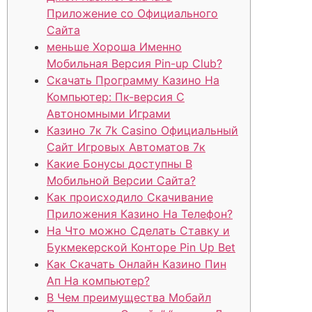
Приложение со Официального
Сайта
меньше Хороша Именно
Мобильная Версия Pin-up Club?
Скачать Программу Казино На
Компьютер: Пк-версия С
Автономными Играми
Казино 7к 7k Casino Официальный
Сайт Игровых Автоматов 7к
Какие Бонусы доступны В
Мобильной Версии Сайта?
Как происходило Скачивание
Приложения Казино На Телефон?
На Что можно Сделать Ставку и
Букмекерской Конторе Pin Up Bet
Как Скачать Онлайн Казино Пин
Ап На компьютер?
В Чем преимущества Мобайл