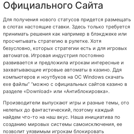
Официального Сайта
Для получения нового статусов придется размещать
в слотах настоящие ставки. Здесь только требуется
принимать решения как например в блэкджеке или
просчитывать стратегию в рулетке. Хотя
безусловно, которых стратегии есть и для игровых
автоматов. Игровая индустрия постоянно
развивается и предложила игрокам интересные и
захватывающие игровые автоматы в казино. Ддя
компьютеров и ноутбуков на ОС Windows скачать
exe файлы” “можно с официальных сайтов казино в
разделе «Download» или «Антиблокировка».
Производители выпускают игры и разные темы, ото
нелепых до фантастический, поэтому каждый
найдем что-то на наш вкус. Наша инициатива по
созданию мировых системы самоисключения, ее
позволит уязвимым игрокам блокировать