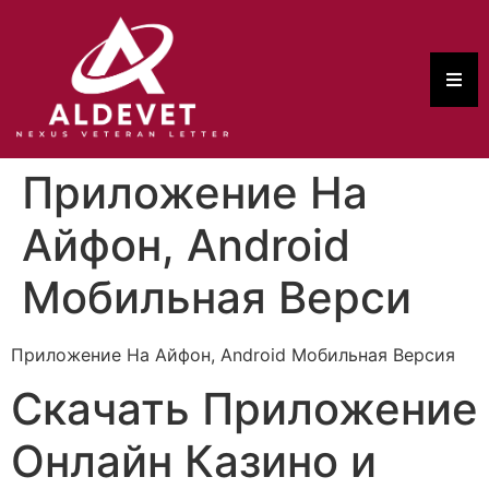
Приложение На
Айфон, Android
Мобильная Верси
Приложение На Айфон, Android Мобильная Версия
Скачать Приложение
Онлайн Казино и