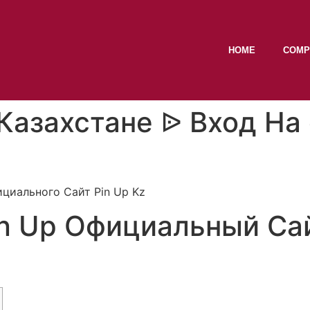
HOME
COMP
 Казахстане ᐉ Вход На
ициального Сайт Pin Up Kz
in Up Официальный Са