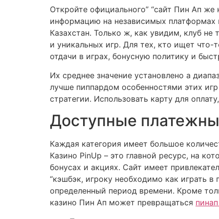
Откройте официального” “сайт Пин Ап же
информацию на независимых платформах 
Казахстан. Только ж, как увидим, клуб не
и уникальных игр. Для тех, кто ищет что
отдачи в играх, бонусную политику и быс
Их среднее значение установлено а диапаз
лучше пиппардом особенностями этих игр 
стратегии. Использовать карту для оплату
Доступные платежны
Каждая категория имеет большое количес
Казино PinUp – это главной ресурс, на к
бонусах и акциях. Сайт имеет привлекате
“кэшбэк, игроку необходимо как играть в 
определенный период времени. Кроме толь
казино Пин Ап может превращаться
пинап