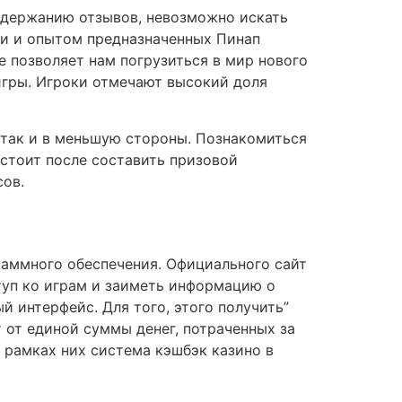
одержанию отзывов, невозможно искать
и и опытом предназначенных Пинап
е позволяет нам погрузиться в мир нового
-игры. Игроки отмечают высокий доля
, так и в меньшую стороны. Познакомиться
 стоит после составить призовой
сов.
аммного обеспечения. Официального сайт
ступ ко играм и заиметь информацию о
й интерфейс. Для того, этого получить”
т от единой суммы денег, потраченных за
 рамках них система кэшбэк казино в