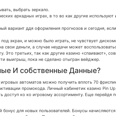
ывать, выбрать зеркало.
еских аркадных играх, в то во как другие используют
ый вариант ддя оформления прогнозов и сегодня, есл
од экран, и можно было играть, не чувствует диском
 на свои деньги, а случае неудачи может воспользоват
ту. Это третьих, так как другие казино «спаивают», с
ти выигрыш, пока не сделано отыгран вейджер.
ные И собственные Данные?
е игровых автоматов можно получить вплоть 70 фриспи
ктивации промокода. Личный кабинетик казино Pin Up 
ь доступ ко ко игровому ассортименту. Еще перейдя п
й бонус для новых пользователей. Бонусы начисляются