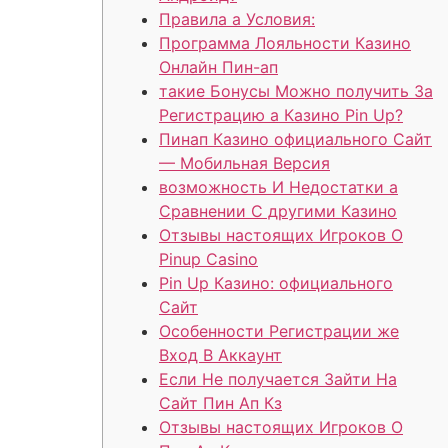
Правила а Условия:
Программа Лояльности Казино
Онлайн Пин-ап
такие Бонусы Можно получить За
Регистрацию а Казино Pin Up?
Пинап Казино официального Сайт
— Мобильная Версия
возможность И Недостатки а
Сравнении С другими Казино
Отзывы настоящих Игроков О
Pinup Casino
Pin Up Казино: официального
Сайт
Особенности Регистрации же
Вход В Аккаунт
Если Не получается Зайти На
Сайт Пин Ап Кз
Отзывы настоящих Игроков О