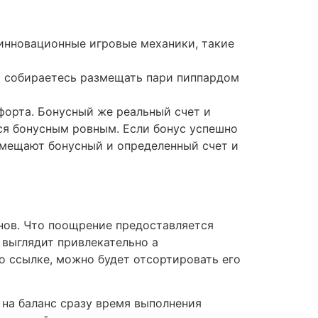
 инновационные игровые механики, такие
и собираетесь размещать пари пиппардом
форта. Бонусный же реальный счет и
ься бонусным ровным. Если бонус успешно
овмещают бонусный и определенный счет и
нов. Что поощрение предоставляется
выглядит привлекательно а
о ссылке, можно будет отсортировать его
 на баланс сразу время выполнения