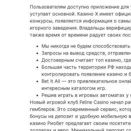
Пользователям доступно приложение для 
уступает основной. Казино Х имеет офици
конкурсы, появляется информация о самых
игорного заведения. Владельцы верифицир
также время от времени радует своих по
Мы никогда не будем способствовать
Запросы на вывод средств, отправле
Достоверным считает топ казино, гд
Большая часть территории РФ находи
контролировать появление казино и б
Bet It All — это привлекательное он
интересным каталогом игр.
Решив играть в игровых автоматах у
Новый игровой клуб Feline Casino начал р
гемблеров. Это современный сервис, кото
бонусы на депозит и удобную мобильную в
казино Риобет предлагает своим посетител
долларах и евро. Минимальный депозит со