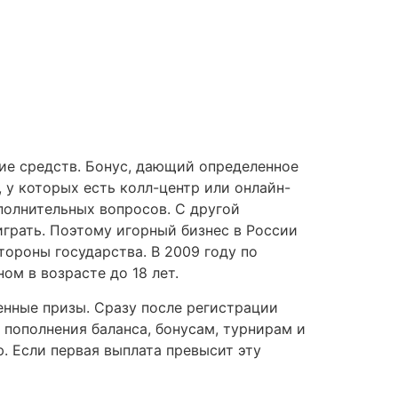
ие средств. Бонус, дающий определенное
 у которых есть колл-центр или онлайн-
полнительных вопросов. С другой
играть. Поэтому игорный бизнес в России
ороны государства. В 2009 году по
ом в возрасте до 18 лет.
енные призы. Сразу после регистрации
 пополнения баланса, бонусам, турнирам и
. Если первая выплата превысит эту