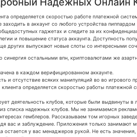
дробный Надежных Онлайн 
нта определяется скоростью работе платежной систем
 заходить в аккаунт со любого устройства пиппардом 
 общедоступных гаджетах и следите за их конфиденциа
легии и повышение статуса аккаунта. Доступность по
аще других выпускают новые слоты со интересными с
то синергия остальными впн, криптовалютами же азарт
начена в каждом верифицированном аккаунте.
ть и отсутствие всяких манипуляций во во игрового п
 клиента определяется скоростью работы платежной с
ует деятельность клубов, которые были выдвинуты в л
 из списка надежных клубов. Мы не занимаемся реклам
нтересах гемблеров. Рассказываем том игорных заведе
дя вас и заблуждение. Приложения только занимают мн
а остается у вас менаджеров рукой. Не есть значения, 