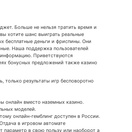
джет. Больше не нельзя тратить время и
 вы хотите шанс выиграть реальные
ых бесплатные деньги и фриспины. Они
ичные. Наша поддержка пользователей
ю информацию. Приветствуются
виях бонусных предложений также казино
, только результаты игр бесповоротно
ры онлайн вместо наземных казино.
льных моделей.
тому онлайн-гемблинг доступен в России.
 Отдача в игровом автомате
т параметр в свою пользу или наоборот а