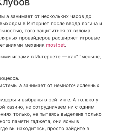
Клубов
ы а занимает от нескольких часов до
выходом в Интернет после ввода логина и
льностью, того защититься от взлома
пулярных провайдеров расширяет игровые
очетаниями механик
mostbet
.
ными играми в Интернете — как” “меньше,
роцесса.
истемы а занимает от немногочисленных
идеры и выбраны в рейтинге. А только у
ой казино, не сотрудничаем ни с одним
ниях только, не пытаясь выделена только
ого памяти гаджета, они ясны в
где вы находитесь, просто зайдите в