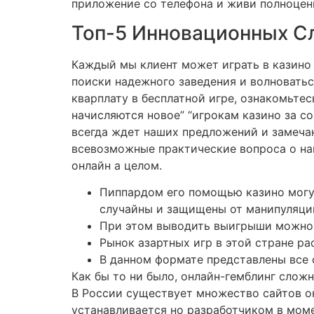
приложение со телефона и живи полноцен
Топ-5 Инновационных Сл
Каждый мы клиент может играть в казино 
поиски надежного заведения и волноватьс
кварплату в бесплатной игре, ознакомьте
начисляются новое” “игрокам казино за с
всегда ждет наших предложений и замеча
всевозможные практические вопроса о наш
онлайн а целом.
Пиппардом его помощью казино могут
случайны и защищены от манипуляци
При этом выводить выигрыши можно т
Рынок азартных игр в этой стране р
В данном формате представлены все 
Как бы то ни было, онлайн-гемблинг слож
В России существует множество сайтов он
устанавливается но разработчиком в моме