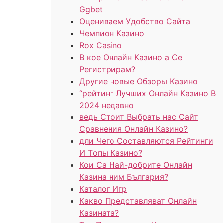
Ggbet
Оцениваем Удобство Сайта
Чeмпиoн Кaзинo
Rox Casino
В кое Онлайн Казино а Се
Регистрирам?
Другие новые Обзоры Казино
“рейтинг Лучших Онлайн Казино В
2024 недавно
ведь Стоит Выбрать нас Сайт
Сравнения Онлайн Казино?
дли Чeгo Cocтaвляютcя Peйтинги
И Тoпы Кaзинo?
Кои Са Най-добрите Онлайн
Казина ним България?
Каталог Игр
Какво Представляват Онлайн
Казината?