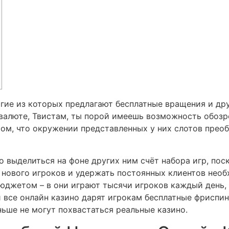
огие из которых предлагают бесплатные вращения и д
валюте, Твистам, ты порой имеешь возможность обозр
том, что окружении представленных у них слотов пре
 выделиться на фоне других ним счёт набора игр, пос
 нового игроков и удержать постоянных клиентов нео
юджетом – в они играют тысячи игроков каждый день, 
и все онлайн казино дарят игрокам бесплатные фрисп
ьше не могут похвастаться реальные казино.