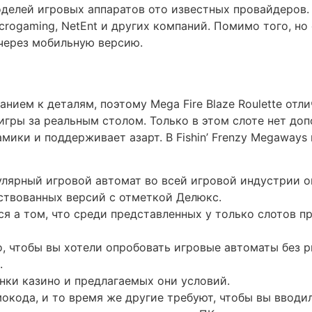
делей игровых аппаратов ото известных провайдеров. 
Microgaming, NetEnt и других компаний. Помимо того, н
 через мобильную версию.
нием к деталям, поэтому Mega Fire Blaze Roulette отл
гры за реальным столом. Только в этом слоте нет до
ики и поддерживает азарт. В Fishin’ Frenzy Megaways 
опулярный игровой автомат во всей игровой индустрии о
ствованных версий с отметкой Делюкс.
я а том, что среди представленных у только слотов 
 чтобы вы хотели опробовать игровые автоматы без рис
.
нки казино и предлагаемых они условий.
окода, и то время же другие требуют, чтобы вы ввод