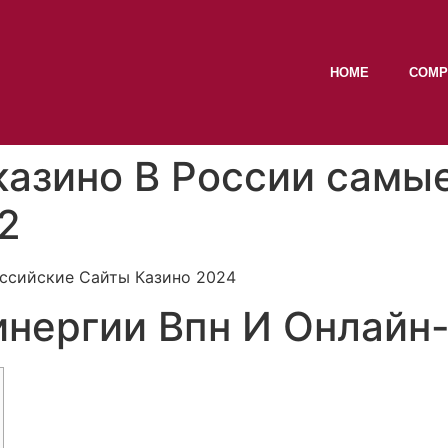
HOME
COMP
азино В России самы
2
ссийские Сайты Казино 2024
нергии Впн И Онлайн