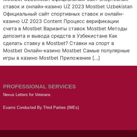
ставок и онлайн-казино UZ 2023 Mostbet Uzbekistan
Официальный сайт спортивных ставок и онлайн-
казино UZ 2023 Content Процесс верификации
счета в Mostbet Варианты ставок Mostbet Методы
депозита и вывода средств в Узбекистане Как
сделать ставку в Mostbet? Ставки на спорт в
Mostbet Онлайн-казино Mostbet Самые популярные
игры в казино Mostbet Приложение […]
PROFESSIONAL SERVICES
Nexus Letters for Veterans
Exams Conducted By Third Parties (IMEs)