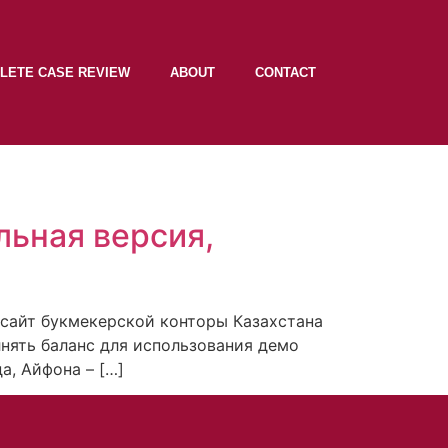
LETE CASE REVIEW
ABOUT
CONTACT
льная версия,
 сайт букмекерской конторы Казахстана
лнять баланс для использования демо
а, Айфона – […]